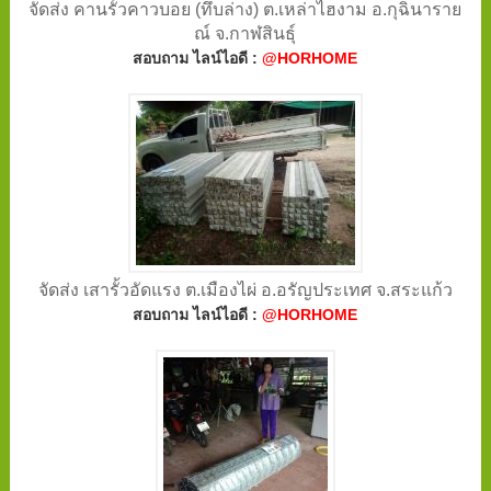
จัดส่ง คานรั้วคาวบอย (ทึบล่าง) ต.เหล่าไฮงาม อ.กุฉินาราย
ณ์ จ.กาฬสินธุ์
สอบถาม ไลน์ไอดี :
@HORHOME
จัดส่ง เสารั้วอัดแรง ต.เมืองไผ่ อ.อรัญประเทศ จ.สระแก้ว
สอบถาม ไลน์ไอดี :
@HORHOME