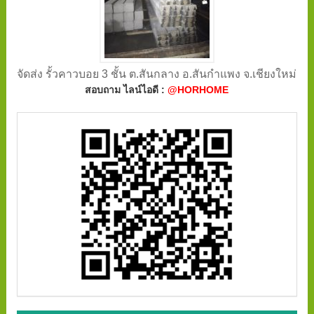
จัดส่ง รั้วคาวบอย 3 ชั้น ต.สันกลาง อ.สันกำแพง จ.เชียงใหม่
สอบถาม ไลน์ไอดี :
@HORHOME