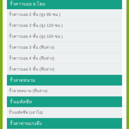
รั้วคาวบอย ฮ.โฮม
รั้วคาวบอย 2 ชั้น (สูง 85 ซม.)
รั้วคาวบอย 3 ชั้น (สูง 120 ซม.)
รั้วคาวบอย 4 ชั้น (สูง 150 ซม.)
รั้วคาวบอย 3 ชั้น (ทึบล่าง)
รั้วคาวบอย 4 ชั้น (ทึบล่าง)
รั้วคาวบอย 5 ชั้น (ทึบล่าง)
รั้วลวดหนาม
รั้วลวดหนาม (ทึบล่าง)
รั้วเมทัลชีท
รั้วเมทัลชีท (เสาไอ)
รั้วตาข่ายแรงดึง