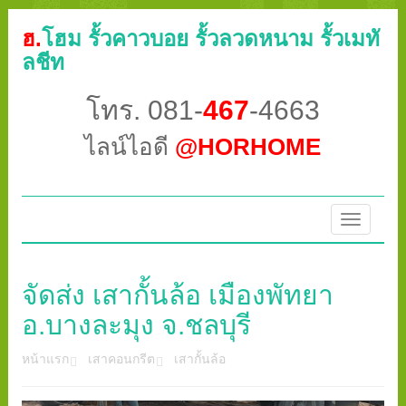
ฮ.
โฮม รั้วคาวบอย รั้วลวดหนาม รั้วเมทั
ลชีท
โทร. 081-
467
-4663
ไลน์ไอดี
@HORHOME
Toggle
navigatio
จัดส่ง เสากั้นล้อ เมืองพัทยา
อ.บางละมุง จ.ชลบุรี
หน้าแรก
เสาคอนกรีต
เสากั้นล้อ