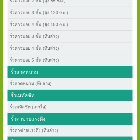
รั้วคาวบอย 2 ชั้น (สูง 85 ซม.)
รั้วคาวบอย 3 ชั้น (สูง 120 ซม.)
รั้วคาวบอย 4 ชั้น (สูง 150 ซม.)
รั้วคาวบอย 3 ชั้น (ทึบล่าง)
รั้วคาวบอย 4 ชั้น (ทึบล่าง)
รั้วคาวบอย 5 ชั้น (ทึบล่าง)
รั้วลวดหนาม
รั้วลวดหนาม (ทึบล่าง)
รั้วเมทัลชีท
รั้วเมทัลชีท (เสาไอ)
รั้วตาข่ายแรงดึง
รั้วตาข่ายแรงดึง (ทึบล่าง)