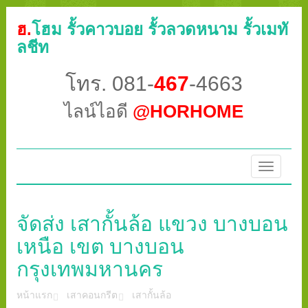
ฮ.
โฮม รั้วคาวบอย รั้วลวดหนาม รั้วเมทั
ลชีท
โทร. 081-
467
-4663
ไลน์ไอดี
@HORHOME
Toggle
navigatio
จัดส่ง เสากั้นล้อ แขวง บางบอน
เหนือ เขต บางบอน
กรุงเทพมหานคร
หน้าแรก
เสาคอนกรีต
เสากั้นล้อ