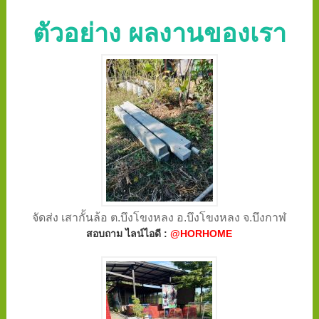
ตัวอย่าง ผลงานของเรา
จัดส่ง เสากั้นล้อ ต.บึงโขงหลง อ.บึงโขงหลง จ.บึงกาฬ
สอบถาม ไลน์ไอดี :
@HORHOME