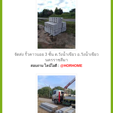
จัดส่ง รั้วคาวบอย 3 ชั้น ต.วังน้ำเขียว อ.วังน้ำเขียว
นครราชสีมา
สอบถาม ไลน์ไอดี :
@HORHOME