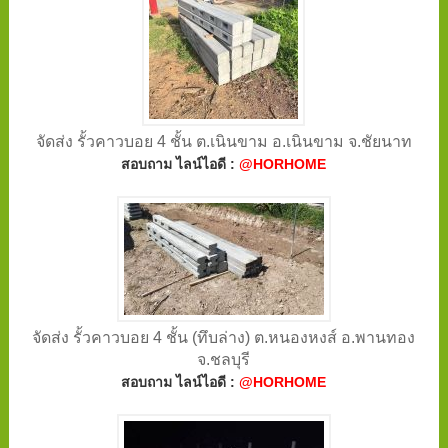
จัดส่ง รั้วคาวบอย 4 ชั้น ต.เนินขาม อ.เนินขาม จ.ชัยนาท
สอบถาม ไลน์ไอดี :
@HORHOME
จัดส่ง รั้วคาวบอย 4 ชั้น (ทึบล่าง) ต.หนองหงส์ อ.พานทอง
จ.ชลบุรี
สอบถาม ไลน์ไอดี :
@HORHOME