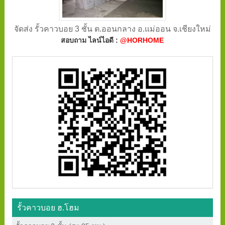
จัดส่ง รั้วคาวบอย 3 ชั้น ต.ออนกลาง อ.แม่ออน จ.เชียงใหม่
สอบถาม ไลน์ไอดี :
@HORHOME
รั้วคาวบอย ฮ.โฮม