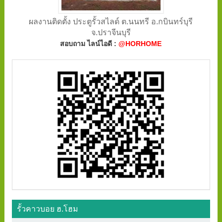
ผลงานติดตั้ง ประตูรั้วสไลด์ ต.นนทรี อ.กบินทร์บุรี
จ.ปราจีนบุรี
สอบถาม ไลน์ไอดี :
@HORHOME
รั้วคาวบอย ฮ.โฮม