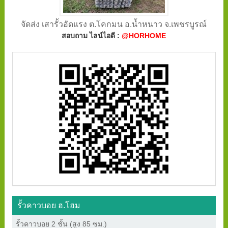
จัดส่ง เสารั้วอัดแรง ต.โคกมน อ.น้ำหนาว จ.เพชรบูรณ์
สอบถาม ไลน์ไอดี :
@HORHOME
รั้วคาวบอย ฮ.โฮม
รั้วคาวบอย 2 ชั้น (สูง 85 ซม.)