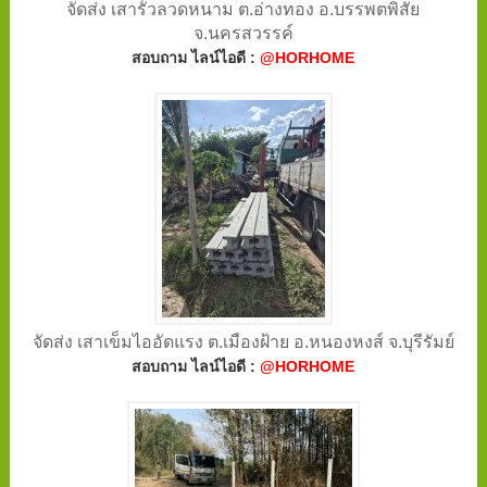
จัดส่ง เสารั้วลวดหนาม ต.อ่างทอง อ.บรรพตพิสัย
จ.นครสวรรค์
สอบถาม ไลน์ไอดี :
@HORHOME
จัดส่ง เสาเข็มไออัดแรง ต.เมืองฝ้าย อ.หนองหงส์ จ.บุรีรัมย์
สอบถาม ไลน์ไอดี :
@HORHOME