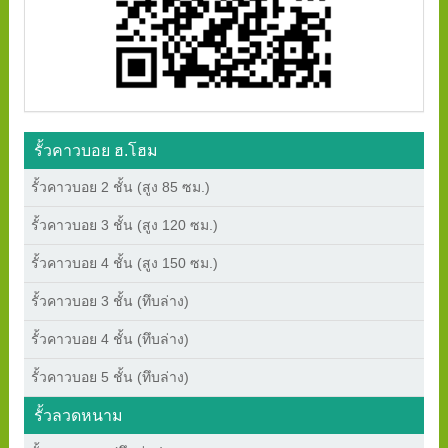
รั้วคาวบอย ฮ.โฮม
รั้วคาวบอย 2 ชั้น (สูง 85 ซม.)
รั้วคาวบอย 3 ชั้น (สูง 120 ซม.)
รั้วคาวบอย 4 ชั้น (สูง 150 ซม.)
รั้วคาวบอย 3 ชั้น (ทึบล่าง)
รั้วคาวบอย 4 ชั้น (ทึบล่าง)
รั้วคาวบอย 5 ชั้น (ทึบล่าง)
รั้วลวดหนาม