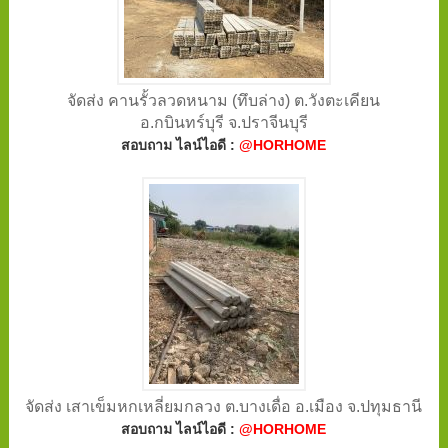
จัดส่ง คานรั้วลวดหนาม (ทึบล่าง) ต.วังตะเคียน
อ.กบินทร์บุรี จ.ปราจีนบุรี
สอบถาม ไลน์ไอดี :
@HORHOME
จัดส่ง เสาเข็มหกเหลี่ยมกลวง ต.บางเดื่อ อ.เมือง จ.ปทุมธานี
สอบถาม ไลน์ไอดี :
@HORHOME