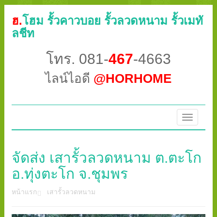
ฮ.
โฮม รั้วคาวบอย รั้วลวดหนาม รั้วเมทั
ลชีท
โทร. 081-
467
-4663
ไลน์ไอดี
@HORHOME
Toggle
navigatio
จัดส่ง เสารั้วลวดหนาม ต.ตะโก
อ.ทุ่งตะโก จ.ชุมพร
หน้าแรก
เสารั้วลวดหนาม