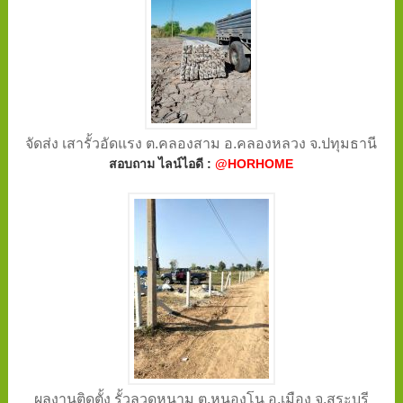
จัดส่ง เสารั้วอัดแรง ต.คลองสาม อ.คลองหลวง จ.ปทุมธานี
สอบถาม ไลน์ไอดี :
@HORHOME
ผลงานติดตั้ง รั้วลวดหนาม ต.หนองโน อ.เมือง จ.สระบุรี