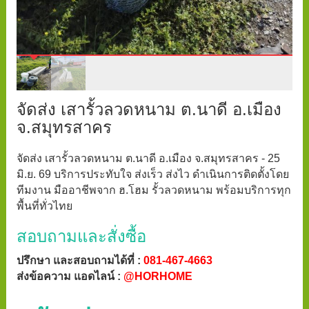
จัดส่ง เสารั้วลวดหนาม ต.นาดี อ.เมือง
จ.สมุทรสาคร
จัดส่ง เสารั้วลวดหนาม ต.นาดี อ.เมือง จ.สมุทรสาคร - 25
มิ.ย. 69 บริการประทับใจ ส่งเร็ว ส่งไว ดำเนินการติดตั้งโดย
ทีมงาน มืออาชีพจาก ฮ.โฮม รั้วลวดหนาม พร้อมบริการทุก
พื้นที่ทั่วไทย
สอบถามและสั่งซื้อ
ปรึกษา และสอบถามได้ที่ :
081-467-4663
ส่งข้อความ แอดไลน์ :
@HORHOME