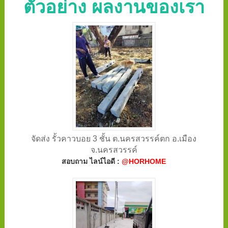
ตัวอย่าง ผลงานของเรา
จัดส่ง รั้วคาวบอย 3 ชั้น ต.นครสวรรค์ตก อ.เมือง
จ.นครสวรรค์
สอบถาม ไลน์ไอดี :
@HORHOME