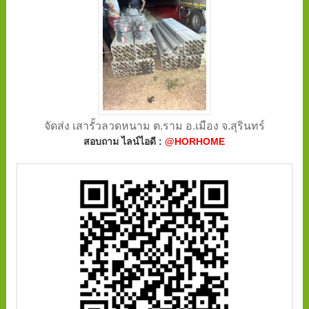
จัดส่ง เสารั้วลวดหนาม ต.ราม อ.เมือง จ.สุรินทร์
สอบถาม ไลน์ไอดี :
@HORHOME