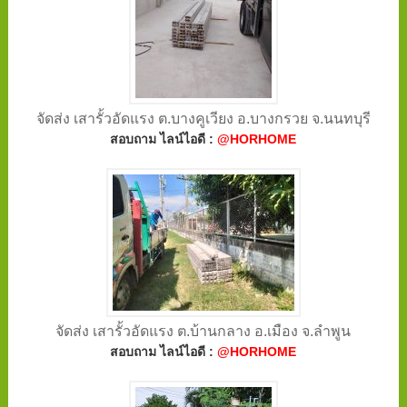
จัดส่ง เสารั้วอัดแรง ต.บางคูเวียง อ.บางกรวย จ.นนทบุรี
สอบถาม ไลน์ไอดี :
@HORHOME
จัดส่ง เสารั้วอัดแรง ต.บ้านกลาง อ.เมือง จ.ลำพูน
สอบถาม ไลน์ไอดี :
@HORHOME