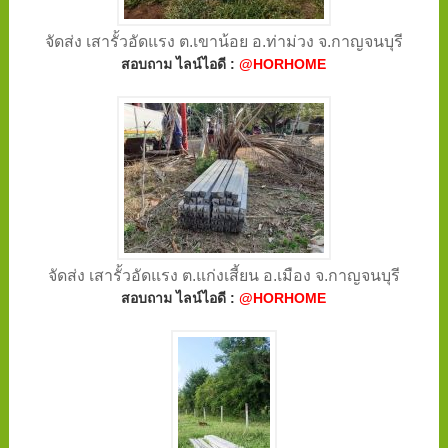
จัดส่ง เสารั้วอัดแรง ต.เขาน้อย อ.ท่าม่วง จ.กาญจนบุรี
สอบถาม ไลน์ไอดี :
@HORHOME
จัดส่ง เสารั้วอัดแรง ต.แก่งเสี้ยน อ.เมือง จ.กาญจนบุรี
สอบถาม ไลน์ไอดี :
@HORHOME