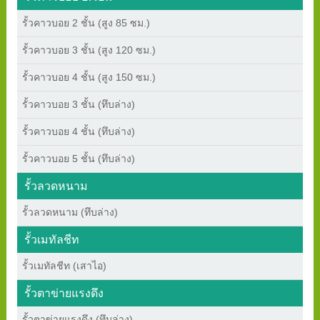
รั้วคาวบอย 2 ชั้น (สูง 85 ซม.)
รั้วคาวบอย 3 ชั้น (สูง 120 ซม.)
รั้วคาวบอย 4 ชั้น (สูง 150 ซม.)
รั้วคาวบอย 3 ชั้น (ทึบล่าง)
รั้วคาวบอย 4 ชั้น (ทึบล่าง)
รั้วคาวบอย 5 ชั้น (ทึบล่าง)
รั้วลวดหนาม
รั้วลวดหนาม (ทึบล่าง)
รั้วเมทัลชีท
รั้วเมทัลชีท (เสาไอ)
รั้วตาข่ายแรงดึง
รั้วตาข่ายแรงดึง (ทึบล่าง)