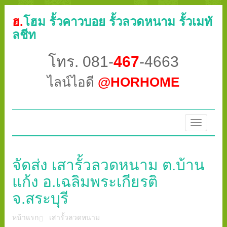
ฮ.
โฮม รั้วคาวบอย รั้วลวดหนาม รั้วเมทั
ลชีท
โทร. 081-
467
-4663
ไลน์ไอดี
@HORHOME
Toggle
navigatio
จัดส่ง เสารั้วลวดหนาม ต.บ้าน
แก้ง อ.เฉลิมพระเกียรติ
จ.สระบุรี
หน้าแรก
เสารั้วลวดหนาม