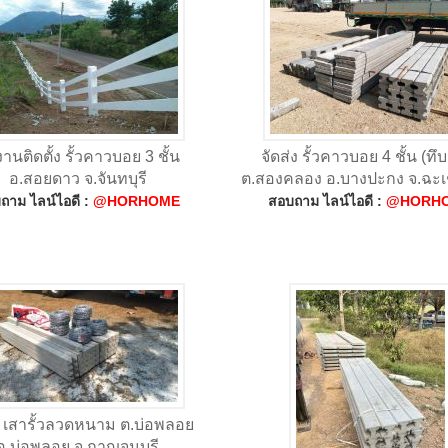
านติดตั้ง รั้วคาวบอย 3 ชั้น
จัดส่ง รั้วคาวบอย 4 ชั้น (ทึบ
อ.สอยดาว จ.จันทบุรี
ต.สองคลอง อ.บางปะกง จ.ฉะเ
ถาม ไลน์ไอดี :
@HORHOME
สอบถาม ไลน์ไอดี :
@HORH
ง เสารั้วลวดหนาม ต.บ่อพลอย
อ.บ่อพลอย จ.กาญจนบุรี