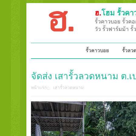
ฮ.
โฮม รั้วคา
รั้วคาวบอย รั้วคอก
วัว รั้วฟาร์มม้า ร
รั้วคาวบอย
รั้วล
จัดส่ง เสารั้วลวดหนาม ต.
หน้าแรก
เสารั้วลวดหนาม