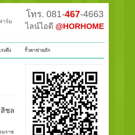
โทร. 081-
467
-4663
วฟาร์ม
ไลน์ไอดี
@HORHOME
แรงดึง
รั้วตาข่ายถัก
.สิชล
ธรรมราช