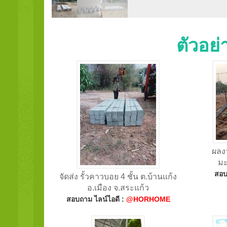
ตัวอย
ผลงา
มะ
สอบ
จัดส่ง รั้วคาวบอย 4 ชั้น ต.บ้านแก้ง
อ.เมือง จ.สระแก้ว
สอบถาม ไลน์ไอดี :
@HORHOME