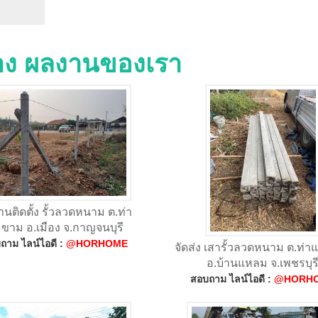
่าง ผลงานของเรา
นติดตั้ง รั้วลวดหนาม ต.ท่า
ขาม อ.เมือง จ.กาญจนบุรี
ถาม ไลน์ไอดี :
@HORHOME
จัดส่ง เสารั้วลวดหนาม ต.ท่า
อ.บ้านแหลม จ.เพชรบุร
สอบถาม ไลน์ไอดี :
@HORH