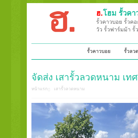
ฮ.
โฮม รั้วคา
รั้วคาวบอย รั้วคอก
วัว รั้วฟาร์มม้า ร
รั้วคาวบอย
รั้วล
จัดส่ง เสารั้วลวดหนาม เท
หน้าแรก
เสารั้วลวดหนาม