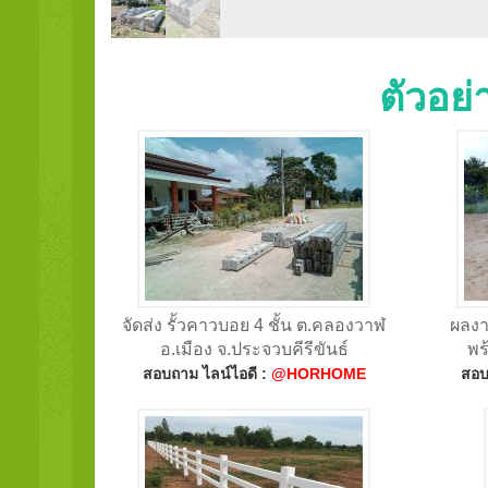
ตัวอย
จัดส่ง รั้วคาวบอย 4 ชั้น ต.คลองวาฬ
ผลงา
อ.เมือง จ.ประจวบคีรีขันธ์
พร
สอบถาม ไลน์ไอดี :
@HORHOME
สอบ