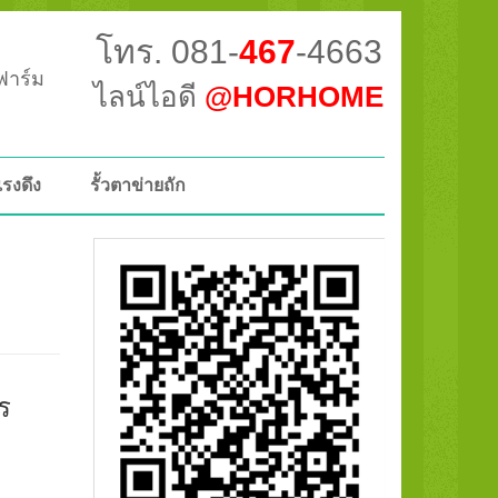
โทร. 081-
467
-4663
วฟาร์ม
ไลน์ไอดี
@HORHOME
แรงดึง
รั้วตาข่ายถัก
ร