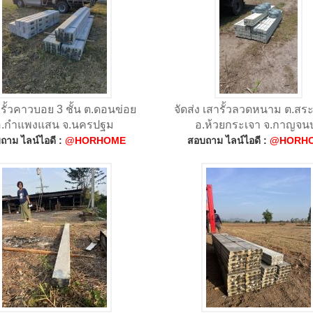
ง รั้วคาวบอย 3 ชั้น ต.ดอนข่อย
จัดส่ง เสารั้วลวดหนาม ต.สระ
อ.กำแพงแสน จ.นครปฐม
อ.ห้วยกระเจา จ.กาญจนบุ
ถาม ไลน์ไอดี :
@HORHOME
สอบถาม ไลน์ไอดี :
@HORH