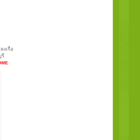
ลงเรือ
รี
OME