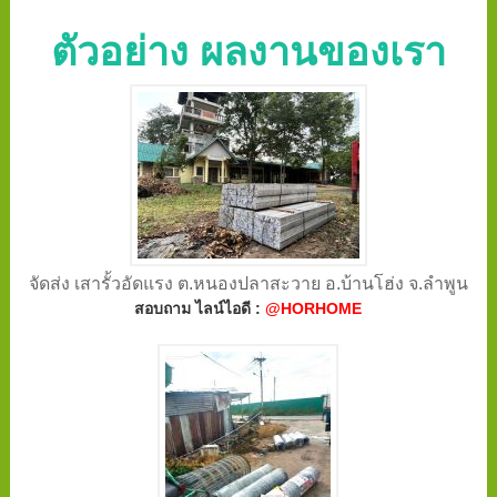
ตัวอย่าง ผลงานของเรา
จัดส่ง เสารั้วอัดแรง ต.หนองปลาสะวาย อ.บ้านโฮ่ง จ.ลำพูน
สอบถาม ไลน์ไอดี :
@HORHOME