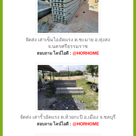
จัดส่ง เสาเข็มไออัดแรง ต.ชะมาย อ.ทุ่งสง
จ.นครศรีธรรมราช
สอบถาม ไลน์ไอดี :
@HORHOME
จัดส่ง เสารั้วอัดแรง ต.ห้วยกะปิ อ.เมือง จ.ชลบุรี
สอบถาม ไลน์ไอดี :
@HORHOME