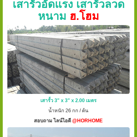
เสารั้วอัดแรง เสารั้วลวด
หนาม
ฮ.โฮม
เสารั้ว 3" x 3" x 2.00 เมตร
น้ำหนัก 26 กก / ต้น
สอบถาม ไลน์ไอดี
@HORHOME