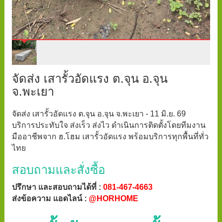
จัดส่ง เสารั้วอัดแรง ต.จุน อ.จุน
จ.พะเยา
จัดส่ง เสารั้วอัดแรง ต.จุน อ.จุน จ.พะเยา - 11 มิ.ย. 69
บริการประทับใจ ส่งเร็ว ส่งไว ดำเนินการติดตั้งโดยทีมงาน
มืออาชีพจาก ฮ.โฮม เสารั้วอัดแรง พร้อมบริการทุกพื้นที่ทั่ว
ไทย
สอบถามและสั่งซื้อ
ปรึกษา และสอบถามได้ที่ :
081-467-4663
ส่งข้อความ แอดไลน์ :
@HORHOME