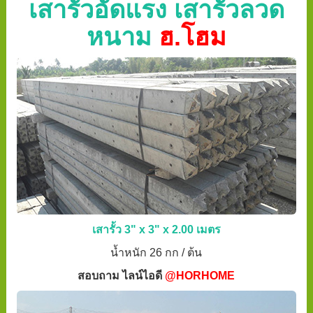
เสารั้วอัดแรง เสารั้วลวด
หนาม
ฮ.โฮม
เสารั้ว 3" x 3" x 2.00 เมตร
น้ำหนัก 26 กก / ต้น
สอบถาม ไลน์ไอดี
@HORHOME