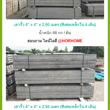
เสารั้ว 4" x 4" x 2.00 เมตร (พิเศษเหล็กใน 4 เส้น)
น้ำหนัก 46 กก / ต้น
สอบถาม ไลน์ไอดี
@HORHOME
เสารั้ว 4" x 4" x 2.50 เมตร (พิเศษเหล็กใน 4 เส้น)