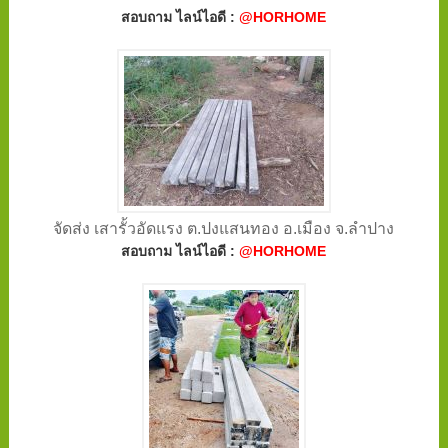
สอบถาม ไลน์ไอดี :
@HORHOME
จัดส่ง เสารั้วอัดแรง ต.ปงแสนทอง อ.เมือง จ.ลำปาง
สอบถาม ไลน์ไอดี :
@HORHOME