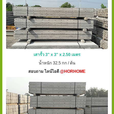
เสารั้ว 3" x 3" x 2.50 เมตร
น้ำหนัก 32.5 กก / ต้น
สอบถาม ไลน์ไอดี
@HORHOME