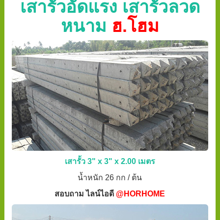
เสารั้วอัดแรง เสารั้วลวด
หนาม
ฮ.โฮม
เสารั้ว 3" x 3" x 2.00 เมตร
น้ำหนัก 26 กก / ต้น
สอบถาม ไลน์ไอดี
@HORHOME