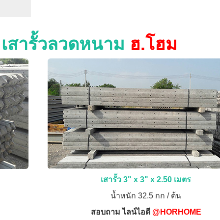
ง เสารั้วลวดหนาม
ฮ.โฮม
เสารั้ว 3" x 3" x 2.50 เมตร
น้ำหนัก 32.5 กก / ต้น
สอบถาม ไลน์ไอดี
@HORHOME