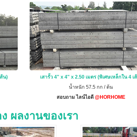
ส้น)
เสารั้ว 4" x 4" x 2.50 เมตร (พิเศษเหล็กใน 4 เส
น้ำหนัก 57.5 กก / ต้น
สอบถาม ไลน์ไอดี
@HORHOME
่าง ผลงานของเรา