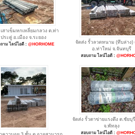
ง เสาเข็มหกเหลี่ยมกลวง ต.ท่า
ประดู่ อ.เมือง จ.ระยอง
จัดส่ง รั้วลวดหนาม (ทึบล่าง) 
ถาม ไลน์ไอดี :
@HORHOME
อ.ท่าใหม่ จ.จันทบุรี
สอบถาม ไลน์ไอดี :
@HORH
จัดส่ง รั้วตาข่ายแรงดึง ต.ชัยบุร
จ.พัทลุง
สอบถาม ไลน์ไอดี :
@HORH
รั้วคาวบอย 3 ชั้น ต.อาจสามารถ