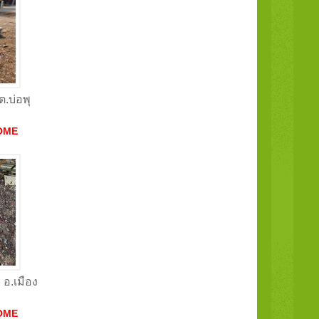
ต.บ่อพุ
OME
ี อ.เมือง
OME