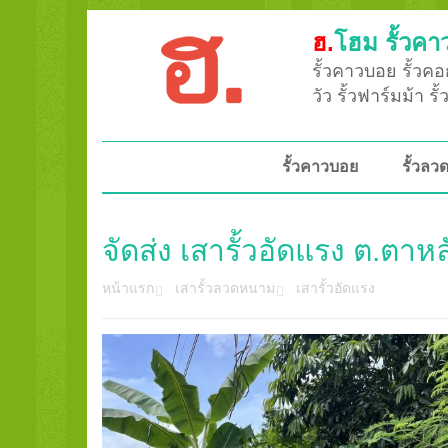
ฮ.
โฮม รั้วคา
รั้วคาวบอย รั้วคอก
วัว รั้วฟาร์มม้า ร
รั้วคาวบอย
รั้วล
จัดส่ง เสารั้วอัดแรง ต.ตาห
หน้าแรก
เสารั้วลวดหนาม
เสารั้วอัดแรง