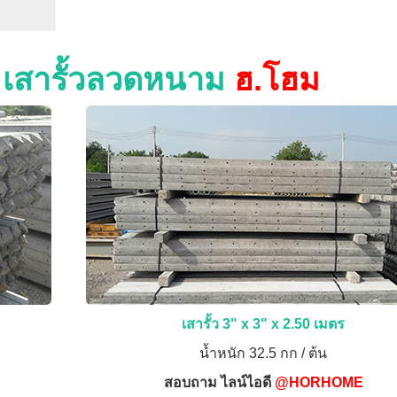
ง เสารั้วลวดหนาม
ฮ.โฮม
เสารั้ว 3" x 3" x 2.50 เมตร
น้ำหนัก 32.5 กก / ต้น
สอบถาม ไลน์ไอดี
@HORHOME