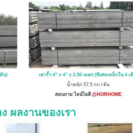
ส้น)
เสารั้ว 4" x 4" x 2.50 เมตร (พิเศษเหล็กใน 4 เส
น้ำหนัก 57.5 กก / ต้น
สอบถาม ไลน์ไอดี
@HORHOME
่าง ผลงานของเรา