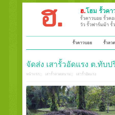
ฮ.
โฮม รั้วคา
รั้วคาวบอย รั้วคอก
วัว รั้วฟาร์มม้า ร
รั้วคาวบอย
รั้วล
จัดส่ง เสารั้วอัดแรง ต.ทับปร
หน้าแรก
เสารั้วลวดหนาม
เสารั้วอัดแรง