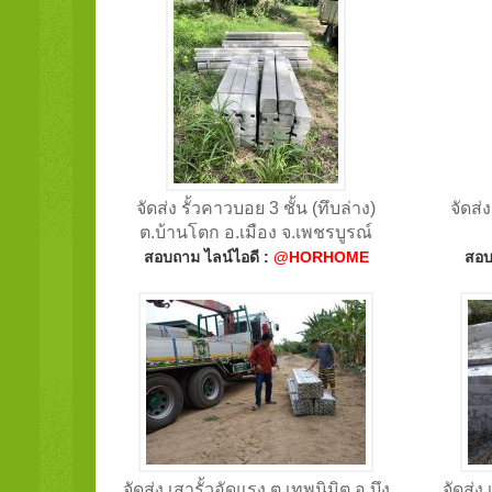
จัดส่ง รั้วคาวบอย 3 ชั้น (ทึบล่าง)
จัดส่
ต.บ้านโตก อ.เมือง จ.เพชรบูรณ์
สอบถาม ไลน์ไอดี :
@HORHOME
สอบ
จัดส่ง เสารั้วอัดแรง ต.เทพนิมิต อ.บึง
จัดส่ง