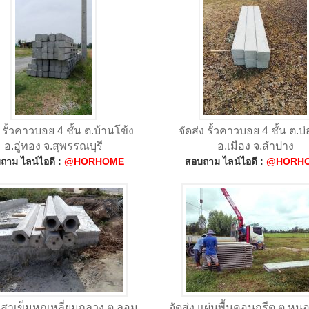
ง รั้วคาวบอย 4 ชั้น ต.บ้านโข้ง
จัดส่ง รั้วคาวบอย 4 ชั้น ต.บ
อ.อู่ทอง จ.สุพรรณบุรี
อ.เมือง จ.ลำปาง
ถาม ไลน์ไอดี :
@HORHOME
สอบถาม ไลน์ไอดี :
@HORH
 เสาเข็มหกเหลี่ยมกลวง ต.ลอม
จัดส่ง แผ่นพื้นคอนกรีต ต.ห