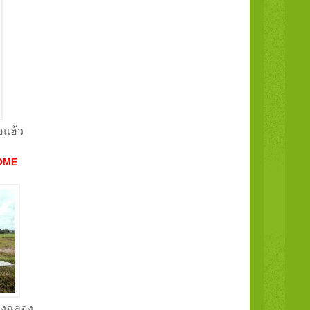
่อแฮ้ว
OME
นองฉลอง