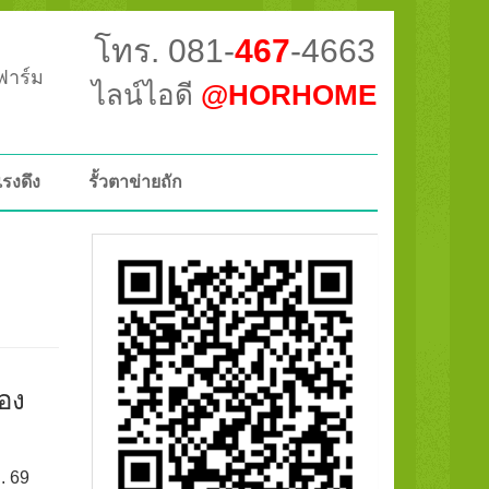
โทร. 081-
467
-4663
วฟาร์ม
ไลน์ไอดี
@HORHOME
แรงดึง
รั้วตาข่ายถัก
ือง
ค. 69