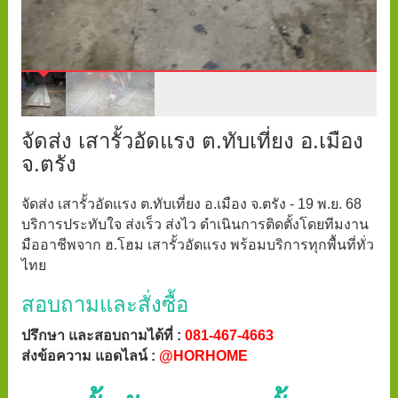
จัดส่ง เสารั้วอัดแรง ต.ทับเที่ยง อ.เมือง
จ.ตรัง
จัดส่ง เสารั้วอัดแรง ต.ทับเที่ยง อ.เมือง จ.ตรัง - 19 พ.ย. 68
บริการประทับใจ ส่งเร็ว ส่งไว ดำเนินการติดตั้งโดยทีมงาน
มืออาชีพจาก ฮ.โฮม เสารั้วอัดแรง พร้อมบริการทุกพื้นที่ทั่ว
ไทย
สอบถามและสั่งซื้อ
ปรึกษา และสอบถามได้ที่ :
081-467-4663
ส่งข้อความ แอดไลน์ :
@HORHOME