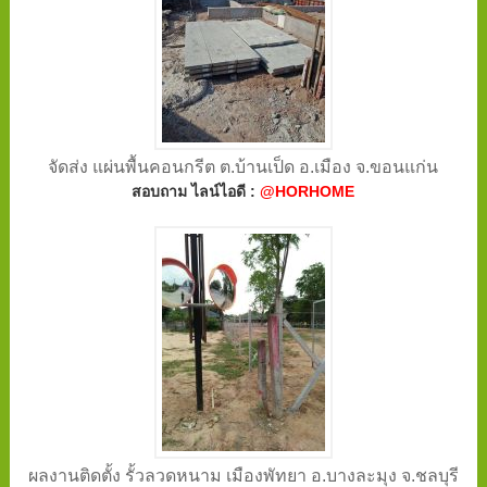
จัดส่ง แผ่นพื้นคอนกรีต ต.บ้านเป็ด อ.เมือง จ.ขอนแก่น
สอบถาม ไลน์ไอดี :
@HORHOME
ผลงานติดตั้ง รั้วลวดหนาม เมืองพัทยา อ.บางละมุง จ.ชลบุรี