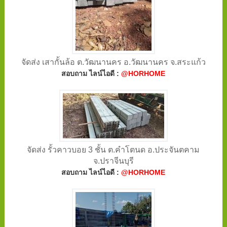
จัดส่ง เสากั้นล้อ ต.วัฒนานคร อ.วัฒนานคร จ.สระแก้ว
สอบถาม ไลน์ไอดี :
@HORHOME
จัดส่ง รั้วคาวบอย 3 ชั้น ต.คำโตนด อ.ประจันตคาม
จ.ปราจีนบุรี
สอบถาม ไลน์ไอดี :
@HORHOME