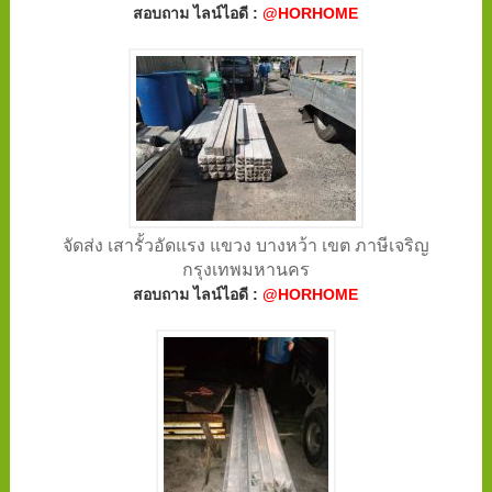
สอบถาม ไลน์ไอดี :
@HORHOME
จัดส่ง เสารั้วอัดแรง แขวง บางหว้า เขต ภาษีเจริญ
กรุงเทพมหานคร
สอบถาม ไลน์ไอดี :
@HORHOME