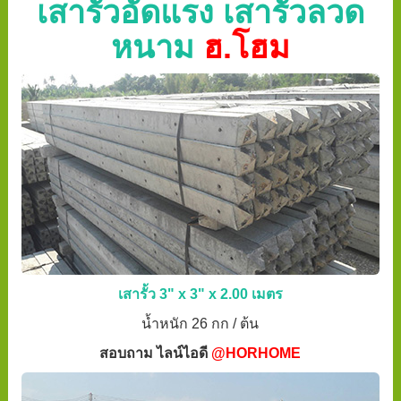
เสารั้วอัดแรง เสารั้วลวด
หนาม
ฮ.โฮม
เสารั้ว 3" x 3" x 2.00 เมตร
น้ำหนัก 26 กก / ต้น
สอบถาม ไลน์ไอดี
@HORHOME