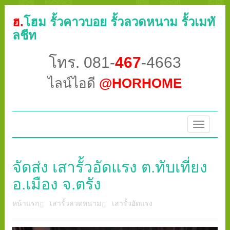
ฮ.
โฮม รั้วคาวบอย รั้วลวดหนาม รั้วเมทั
ลชีท
โทร. 081-
467
-4663
ไลน์ไอดี
@HORHOME
Toggle
navigatio
จัดส่ง เสารั้วอัดแรง ต.ทับเที่ยง
อ.เมือง จ.ตรัง
หน้าแรก
เสารั้วลวดหนาม
เสารั้วอัดแรง