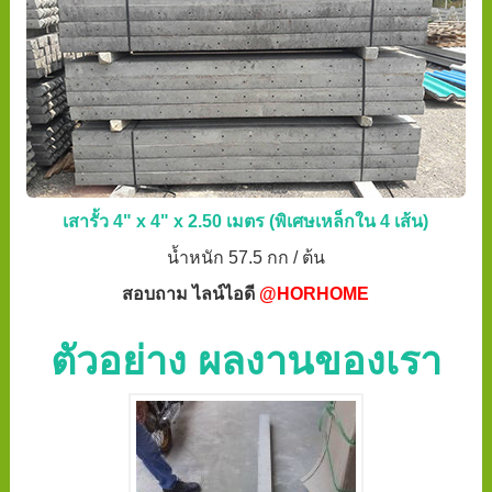
เสารั้ว 4" x 4" x 2.50 เมตร (พิเศษเหล็กใน 4 เส้น)
น้ำหนัก 57.5 กก / ต้น
สอบถาม ไลน์ไอดี
@HORHOME
ตัวอย่าง ผลงานของเรา