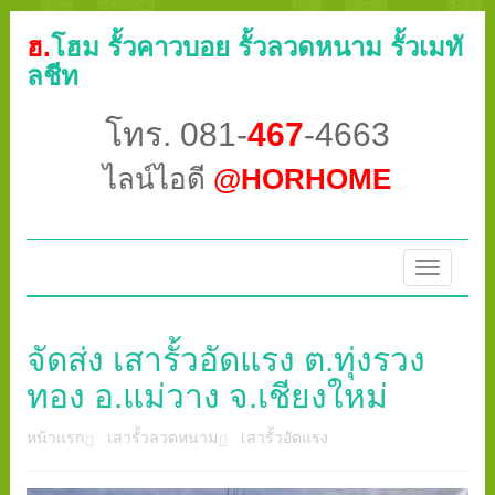
ฮ.
โฮม รั้วคาวบอย รั้วลวดหนาม รั้วเมทั
ลชีท
โทร. 081-
467
-4663
ไลน์ไอดี
@HORHOME
Toggle
navigatio
จัดส่ง เสารั้วอัดแรง ต.ทุ่งรวง
ทอง อ.แม่วาง จ.เชียงใหม่
หน้าแรก
เสารั้วลวดหนาม
เสารั้วอัดแรง