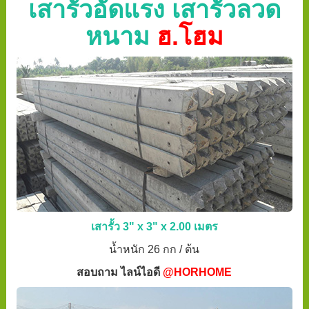
เสารั้วอัดแรง เสารั้วลวด
หนาม
ฮ.โฮม
เสารั้ว 3" x 3" x 2.00 เมตร
น้ำหนัก 26 กก / ต้น
สอบถาม ไลน์ไอดี
@HORHOME