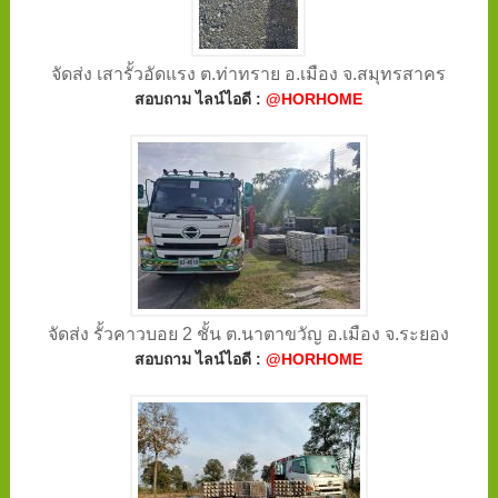
จัดส่ง เสารั้วอัดแรง ต.ท่าทราย อ.เมือง จ.สมุทรสาคร
สอบถาม ไลน์ไอดี :
@HORHOME
จัดส่ง รั้วคาวบอย 2 ชั้น ต.นาตาขวัญ อ.เมือง จ.ระยอง
สอบถาม ไลน์ไอดี :
@HORHOME