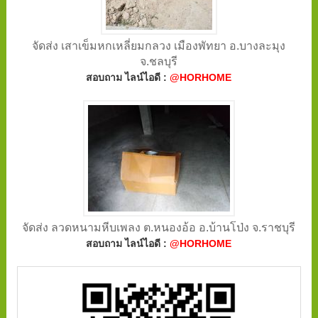
จัดส่ง เสาเข็มหกเหลี่ยมกลวง เมืองพัทยา อ.บางละมุง
จ.ชลบุรี
สอบถาม ไลน์ไอดี :
@HORHOME
จัดส่ง ลวดหนามหีบเพลง ต.หนองอ้อ อ.บ้านโป่ง จ.ราชบุรี
สอบถาม ไลน์ไอดี :
@HORHOME