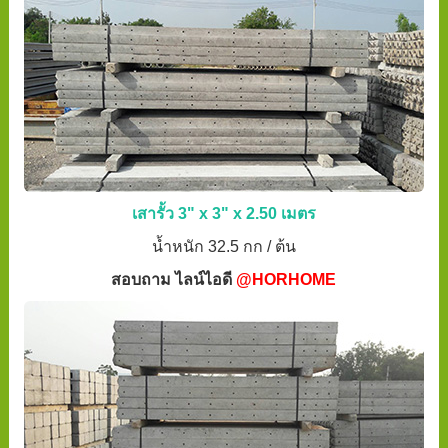
เสารั้ว 3" x 3" x 2.50 เมตร
น้ำหนัก 32.5 กก / ต้น
สอบถาม ไลน์ไอดี
@HORHOME