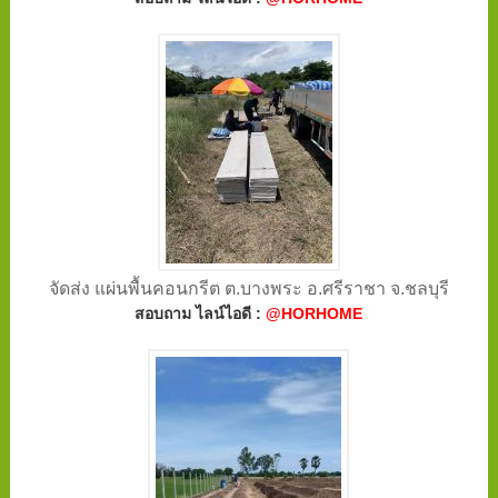
จัดส่ง แผ่นพื้นคอนกรีต ต.บางพระ อ.ศรีราชา จ.ชลบุรี
สอบถาม ไลน์ไอดี :
@HORHOME