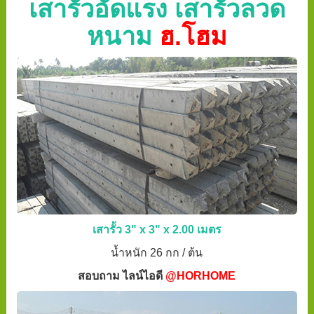
เสารั้วอัดแรง เสารั้วลวด
หนาม
ฮ.โฮม
เสารั้ว 3" x 3" x 2.00 เมตร
น้ำหนัก 26 กก / ต้น
สอบถาม ไลน์ไอดี
@HORHOME