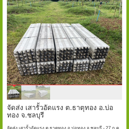
จัดส่ง เสารั้วอัดแรง ต.ธาตุทอง อ.บ่อ
ทอง จ.ชลบุรี
จัดส่ง เสารั้วอัดแรง ต.ธาตุทอง อ.บ่อทอง จ.ชลบุรี - 27 ก.ค.