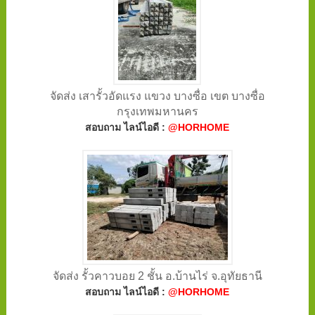
จัดส่ง เสารั้วอัดแรง แขวง บางซื่อ เขต บางซื่อ
กรุงเทพมหานคร
สอบถาม ไลน์ไอดี :
@HORHOME
จัดส่ง รั้วคาวบอย 2 ชั้น อ.บ้านไร่ จ.อุทัยธานี
สอบถาม ไลน์ไอดี :
@HORHOME