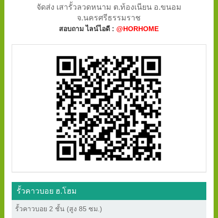
จัดส่ง เสารั้วลวดหนาม ต.ท้องเนียน อ.ขนอม
จ.นครศรีธรรมราช
สอบถาม ไลน์ไอดี :
@HORHOME
รั้วคาวบอย ฮ.โฮม
รั้วคาวบอย 2 ชั้น (สูง 85 ซม.)