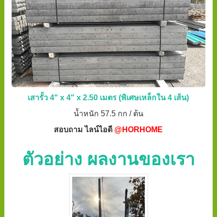
เสารั้ว 4" x 4" x 2.50 เมตร (พิเศษเหล็กใน 4 เส้น)
น้ำหนัก 57.5 กก / ต้น
สอบถาม ไลน์ไอดี
@HORHOME
ตัวอย่าง ผลงานของเรา