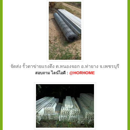
จัดส่ง รั้วตาข่ายแรงดึง ต.หนองจอก อ.ท่ายาง จ.เพชรบุรี
สอบถาม ไลน์ไอดี :
@HORHOME