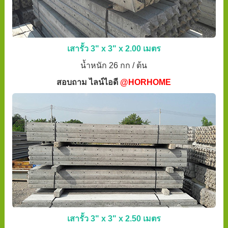
เสารั้ว 3" x 3" x 2.00 เมตร
น้ำหนัก 26 กก / ต้น
สอบถาม ไลน์ไอดี
@HORHOME
เสารั้ว 3" x 3" x 2.50 เมตร