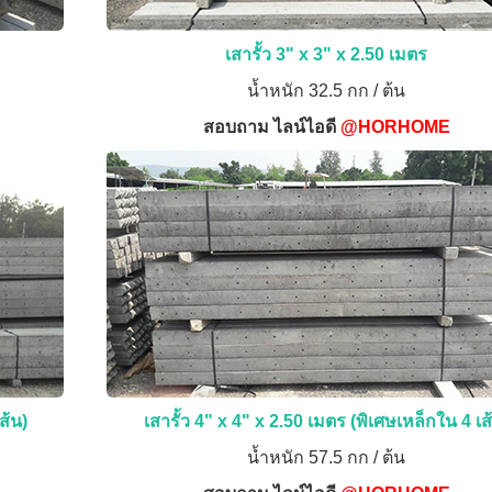
เสารั้ว 3" x 3" x 2.50 เมตร
น้ำหนัก 32.5 กก / ต้น
สอบถาม ไลน์ไอดี
@HORHOME
ส้น)
เสารั้ว 4" x 4" x 2.50 เมตร (พิเศษเหล็กใน 4 เส
น้ำหนัก 57.5 กก / ต้น