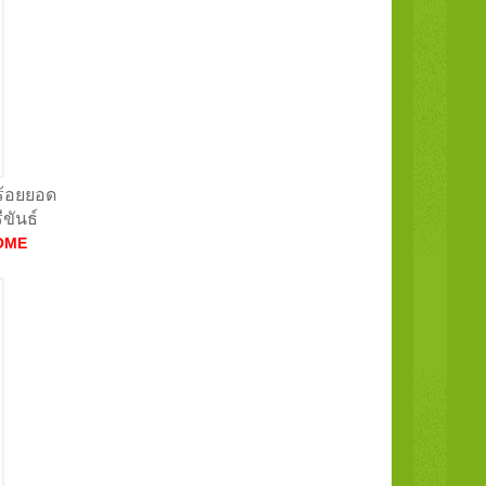
ร้อยยอด
ขันธ์
OME