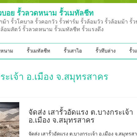
วบอย รั้วลวดหนาม รั้วเมทัลชีท
ม้า รั้วโคบาล รั้วคอกวัว รั้วฟาร์ม รั้วล้อมวัว รั้วล้อมม้า รั้
ั้วล้อมสัตว์ รั้วลวดหนาม รั้วเมทัลชีท รั้วแรงดึง
วดหนาม
รั้วเมทัลชีท
รั้วเสาไอ
รั้วทึบล่าง
รั้ว
กระเจ้า อ.เมือง จ.สมุทรสาคร
จัดส่ง เสารั้วอัดแรง ต.บางกระเจ้า
อ.เมือง จ.สมุทรสาคร
จัดส่ง เสารั้วอัดแรง ต.บางกระเจ้า อ.เมือง จ.สมุทรส