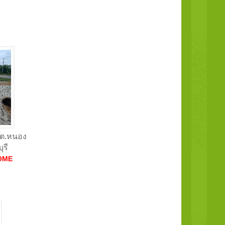
น ต.หนอง
ุรี
OME