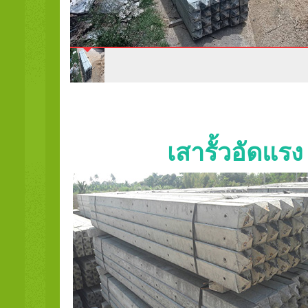
เสารั้วอัดแร