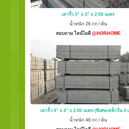
เสารั้ว 3" x 3" x 2.00 เมตร
น้ำหนัก 26 กก / ต้น
สอบถาม ไลน์ไอดี
@HORHOME
เสารั้ว 4" x 4" x 2.00 เมตร (พิเศษเหล็กใน 4 เ
น้ำหนัก 46 กก / ต้น