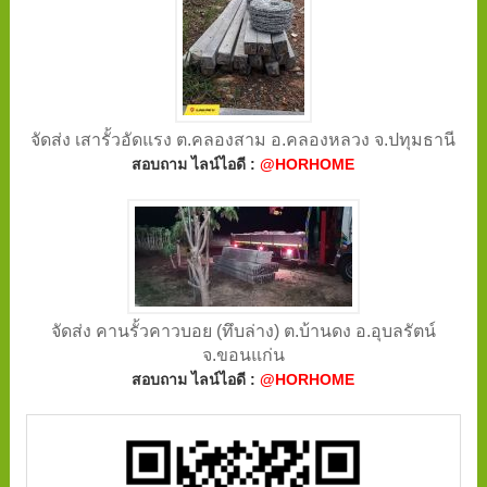
จัดส่ง เสารั้วอัดแรง ต.คลองสาม อ.คลองหลวง จ.ปทุมธานี
สอบถาม ไลน์ไอดี :
@HORHOME
จัดส่ง คานรั้วคาวบอย (ทึบล่าง) ต.บ้านดง อ.อุบลรัตน์
จ.ขอนแก่น
สอบถาม ไลน์ไอดี :
@HORHOME