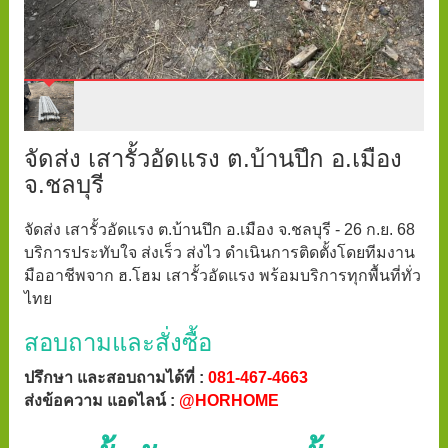
จัดส่ง เสารั้วอัดแรง ต.บ้านปึก อ.เมือง
จ.ชลบุรี
จัดส่ง เสารั้วอัดแรง ต.บ้านปึก อ.เมือง จ.ชลบุรี - 26 ก.ย. 68
บริการประทับใจ ส่งเร็ว ส่งไว ดำเนินการติดตั้งโดยทีมงาน
มืออาชีพจาก ฮ.โฮม เสารั้วอัดแรง พร้อมบริการทุกพื้นที่ทั่ว
ไทย
สอบถามและสั่งซื้อ
ปรึกษา และสอบถามได้ที่ :
081-467-4663
ส่งข้อความ แอดไลน์ :
@HORHOME