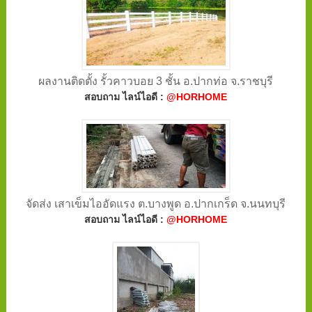
ผลงานติดตั้ง รั้วคาวบอย 3 ชั้น อ.ปากท่อ จ.ราชบุรี
สอบถาม ไลน์ไอดี :
@HORHOME
จัดส่ง เสาเข็มไออัดแรง ต.บางพูด อ.ปากเกร็ด จ.นนทบุรี
สอบถาม ไลน์ไอดี :
@HORHOME