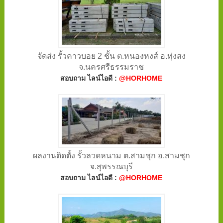
จัดส่ง รั้วคาวบอย 2 ชั้น ต.หนองหงส์ อ.ทุ่งสง
จ.นครศรีธรรมราช
สอบถาม ไลน์ไอดี :
@HORHOME
ผลงานติดตั้ง รั้วลวดหนาม ต.สามชุก อ.สามชุก
จ.สุพรรณบุรี
สอบถาม ไลน์ไอดี :
@HORHOME