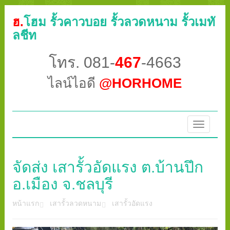
ฮ.
โฮม รั้วคาวบอย รั้วลวดหนาม รั้วเมทั
ลชีท
โทร. 081-
467
-4663
ไลน์ไอดี
@HORHOME
Toggle
navigatio
จัดส่ง เสารั้วอัดแรง ต.บ้านปึก
อ.เมือง จ.ชลบุรี
หน้าแรก
เสารั้วลวดหนาม
เสารั้วอัดแรง