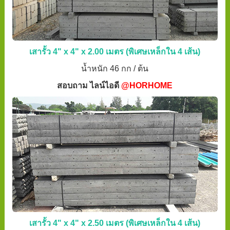
เสารั้ว 4" x 4" x 2.00 เมตร (พิเศษเหล็กใน 4 เส้น)
น้ำหนัก 46 กก / ต้น
สอบถาม ไลน์ไอดี
@HORHOME
เสารั้ว 4" x 4" x 2.50 เมตร (พิเศษเหล็กใน 4 เส้น)