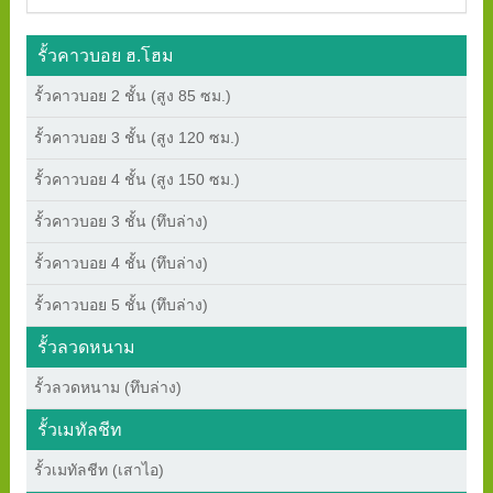
รั้วคาวบอย ฮ.โฮม
รั้วคาวบอย 2 ชั้น (สูง 85 ซม.)
รั้วคาวบอย 3 ชั้น (สูง 120 ซม.)
รั้วคาวบอย 4 ชั้น (สูง 150 ซม.)
รั้วคาวบอย 3 ชั้น (ทึบล่าง)
รั้วคาวบอย 4 ชั้น (ทึบล่าง)
รั้วคาวบอย 5 ชั้น (ทึบล่าง)
รั้วลวดหนาม
รั้วลวดหนาม (ทึบล่าง)
รั้วเมทัลชีท
รั้วเมทัลชีท (เสาไอ)