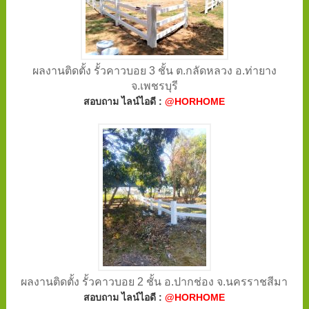
ผลงานติดตั้ง รั้วคาวบอย 3 ชั้น ต.กลัดหลวง อ.ท่ายาง
จ.เพชรบุรี
สอบถาม ไลน์ไอดี :
@HORHOME
ผลงานติดตั้ง รั้วคาวบอย 2 ชั้น อ.ปากช่อง จ.นครราชสีมา
สอบถาม ไลน์ไอดี :
@HORHOME