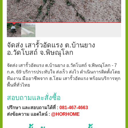
จัดส่ง เสารั้วอัดแรง ต.บ้านยาง
อ.วัดโบสถ์ จ.พิษณุโลก
จัดส่ง เสารั้วอัดแรง ต.บ้านยาง อ.วัดโบสถ์ จ.พิษณุโลก - 7
ก.ค. 69 บริการประทับใจ ส่งเร็ว ส่งไว ดำเนินการติดตั้งโดย
ทีมงาน มืออาชีพจาก ฮ.โฮม เสารั้วอัดแรง พร้อมบริการทุก
พื้นที่ทั่วไทย
สอบถามและสั่งซื้อ
ปรึกษา และสอบถามได้ที่ :
081-467-4663
ส่งข้อความ แอดไลน์ :
@HORHOME