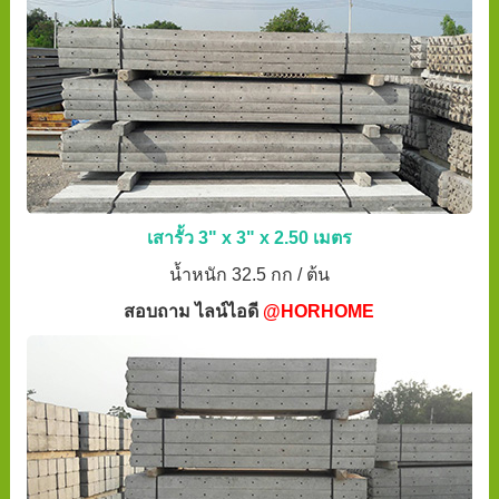
เสารั้ว 3" x 3" x 2.50 เมตร
น้ำหนัก 32.5 กก / ต้น
สอบถาม ไลน์ไอดี
@HORHOME