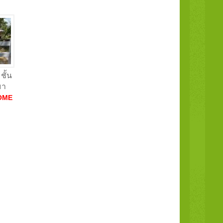
ชั้น
มา
OME