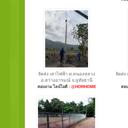
จัดส่ง เสาไฟฟ้า ต.หนองหลวง
จัดส่
อ.สว่างอารมณ์ จ.อุทัยธานี
สอบถาม ไลน์ไอดี :
@HORHOME
สอบ