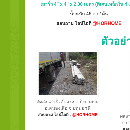
เสารั้ว 4" x 4" x 2.00 เมตร (พิเศษเหล็กใน 4 เ
น้ำหนัก 46 กก / ต้น
สอบถาม ไลน์ไอดี
@HORHOME
ตัวอย
จัดส่ง เสารั้วอัดแรง ต.บึงกาสาม
อ.หนองเสือ จ.ปทุมธานี
สอบถาม ไลน์ไอดี :
@HORHOME
ผลงา
ต.ป
สอบ