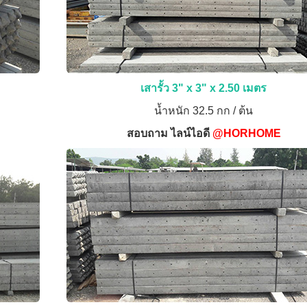
เสารั้ว 3" x 3" x 2.50 เมตร
น้ำหนัก 32.5 กก / ต้น
สอบถาม ไลน์ไอดี
@HORHOME