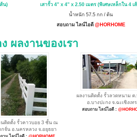
ส้น)
เสารั้ว 4" x 4" x 2.50 เมตร (พิเศษเหล็กใน 4 เส
น้ำหนัก 57.5 กก / ต้น
สอบถาม ไลน์ไอดี
@HORHOME
่าง ผลงานของเรา
ผลงานติดตั้ง รั้วลวดหนาม ต.
อ.บางปะกง จ.ฉะเชิงเท
สอบถาม ไลน์ไอดี :
@HORH
นติดตั้ง รั้วคาวบอย 3 ชั้น ณ
ากจั่น อ.นครหลวง จ.อยุธยา
ถาม ไลน์ไอดี :
@HORHOME