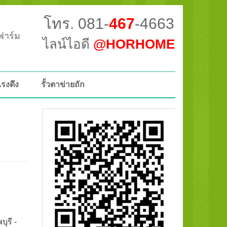
โทร. 081-
467
-4663
วฟาร์ม
ไลน์ไอดี
@HORHOME
แรงดึง
รั้วตาข่ายถัก
ุรี -