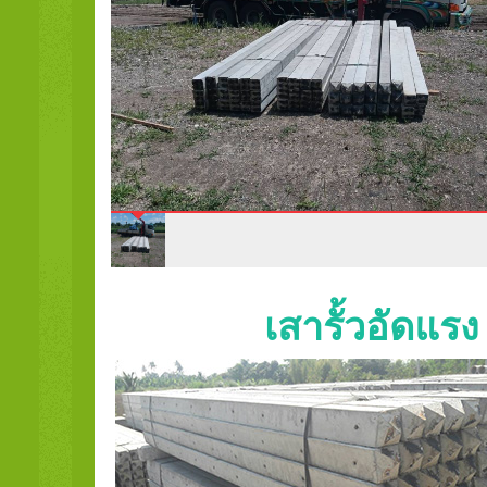
เสารั้วอัดแร