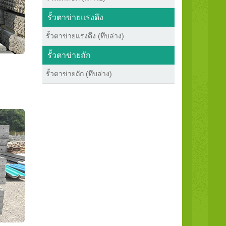
รั้วตาข่ายแรงดึง
รั้วตาข่ายแรงดึง (ทึบล่าง)
รั้วตาข่ายถัก
รั้วตาข่ายถัก (ทึบล่าง)