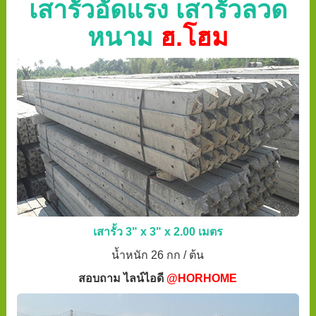
เสารั้วอัดแรง เสารั้วลวด
หนาม
ฮ.โฮม
เสารั้ว 3" x 3" x 2.00 เมตร
น้ำหนัก 26 กก / ต้น
สอบถาม ไลน์ไอดี
@HORHOME