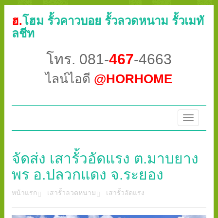
ฮ.
โฮม รั้วคาวบอย รั้วลวดหนาม รั้วเมทั
ลชีท
โทร. 081-
467
-4663
ไลน์ไอดี
@HORHOME
Toggle
navigatio
จัดส่ง เสารั้วอัดแรง ต.มาบยาง
พร อ.ปลวกแดง จ.ระยอง
หน้าแรก
เสารั้วลวดหนาม
เสารั้วอัดแรง