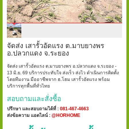
จัดส่ง เสารั้วอัดแรง ต.มาบยางพร
อ.ปลวกแดง จ.ระยอง
จัดส่ง เสารั้วอัดแรง ต.มาบยางพร อ.ปลวกแดง จ.ระยอง -
13 มิ.ย. 69 บริการประทับใจ ส่งเร็ว ส่งไว ดำเนินการติดตั้ง
โดยทีมงาน มืออาชีพจาก ฮ.โฮม เสารั้วอัดแรง พร้อม
บริการทุกพื้นที่ทั่วไทย
สอบถามและสั่งซื้อ
ปรึกษา และสอบถามได้ที่ :
081-467-4663
ส่งข้อความ แอดไลน์ :
@HORHOME