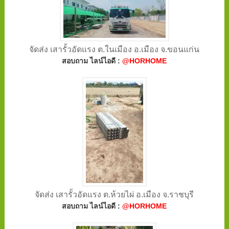
จัดส่ง เสารั้วอัดแรง ต.ในเมือง อ.เมือง จ.ขอนแก่น
สอบถาม ไลน์ไอดี :
@HORHOME
จัดส่ง เสารั้วอัดแรง ต.ห้วยไผ่ อ.เมือง จ.ราชบุรี
สอบถาม ไลน์ไอดี :
@HORHOME