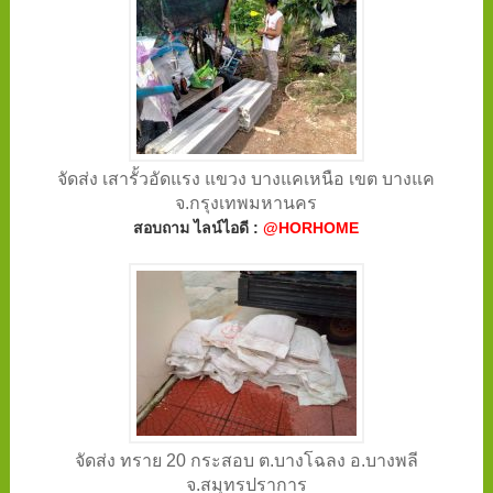
จัดส่ง เสารั้วอัดแรง แขวง บางแคเหนือ เขต บางแค
จ.กรุงเทพมหานคร
สอบถาม ไลน์ไอดี :
@HORHOME
จัดส่ง ทราย 20 กระสอบ ต.บางโฉลง อ.บางพลี
จ.สมุทรปราการ