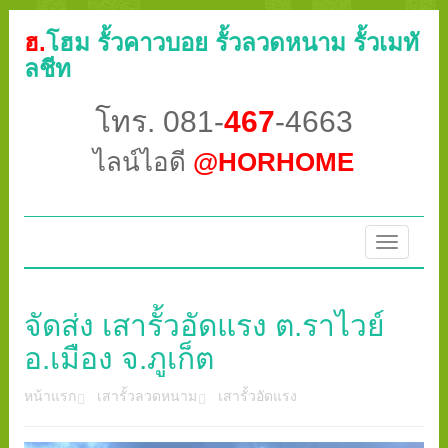
ฮ.
โฮม รั้วคาวบอย รั้วลวดหนาม รั้วเมทั
ลชีท
โทร. 081-
467
-4663
ไลน์ไอดี
@HORHOME
Toggle
navigatio
จัดส่ง เสารั้วอัดแรง ต.ราไวย์
อ.เมือง จ.ภูเก็ต
หน้าแรก
เสารั้วลวดหนาม
เสารั้วอัดแรง