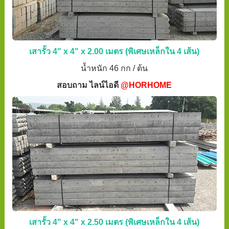
เสารั้ว 4" x 4" x 2.00 เมตร (พิเศษเหล็กใน 4 เส้น)
น้ำหนัก 46 กก / ต้น
สอบถาม ไลน์ไอดี
@HORHOME
เสารั้ว 4" x 4" x 2.50 เมตร (พิเศษเหล็กใน 4 เส้น)