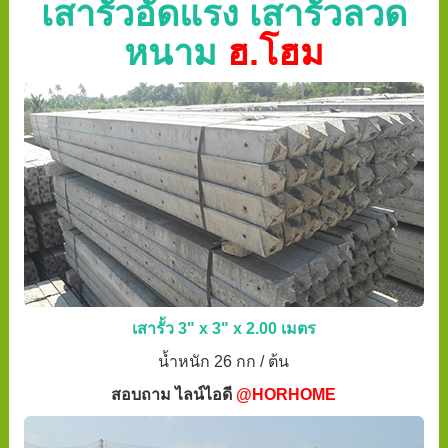
เสารั้วอัดแรง เสารั้วลวด
หนาม
ฮ.โฮม
เสารั้ว 3" x 3" x 2.00 เมตร
น้ำหนัก 26 กก / ต้น
สอบถาม ไลน์ไอดี
@HORHOME