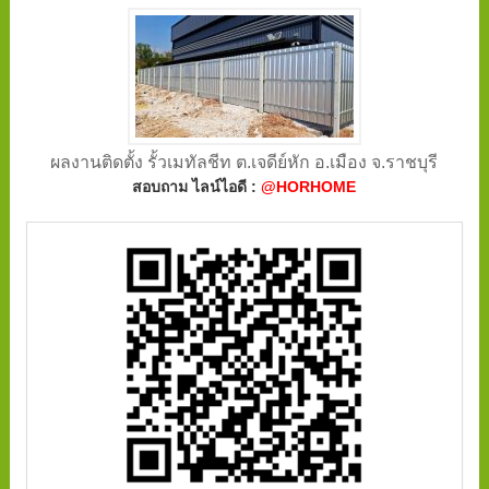
ผลงานติดตั้ง รั้วเมทัลชีท ต.เจดีย์หัก อ.เมือง จ.ราชบุรี
สอบถาม ไลน์ไอดี :
@HORHOME