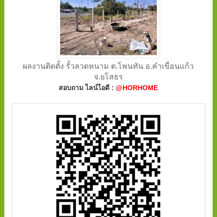
ผลงานติดตั้ง รั้วลวดหนาม ต.โพนทัน อ.คำเขื่อนแก้ว
จ.ยโสธร
สอบถาม ไลน์ไอดี :
@HORHOME