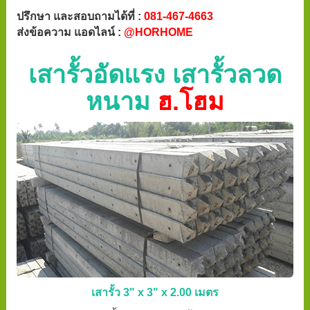
ปรึกษา และสอบถามได้ที่ :
081-467-4663
ส่งข้อความ แอดไลน์ :
@HORHOME
เสารั้วอัดแรง เสารั้วลวด
หนาม
ฮ.โฮม
เสารั้ว 3" x 3" x 2.00 เมตร