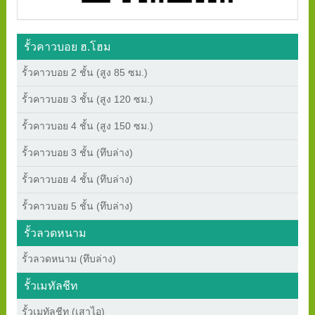
รั้วคาวบอย ฮ.โฮม
รั้วคาวบอย 2 ชั้น (สูง 85 ซม.)
รั้วคาวบอย 3 ชั้น (สูง 120 ซม.)
รั้วคาวบอย 4 ชั้น (สูง 150 ซม.)
รั้วคาวบอย 3 ชั้น (ทึบล่าง)
รั้วคาวบอย 4 ชั้น (ทึบล่าง)
รั้วคาวบอย 5 ชั้น (ทึบล่าง)
รั้วลวดหนาม
รั้วลวดหนาม (ทึบล่าง)
รั้วเมทัลชีท
รั้วเมทัลชีท (เสาไอ)