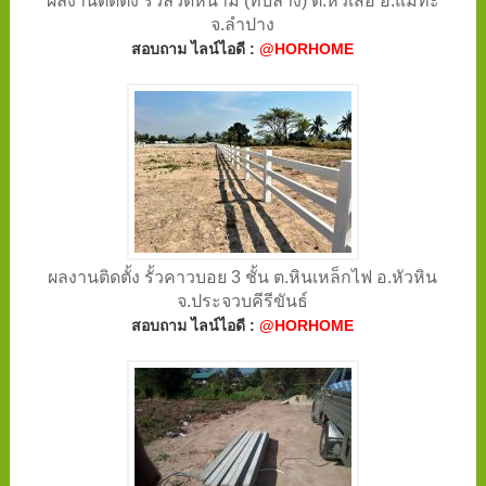
ผลงานติดตั้ง รั้วลวดหนาม (ทึบล่าง) ต.หัวเสือ อ.แม่ทะ
จ.ลำปาง
สอบถาม ไลน์ไอดี :
@HORHOME
ผลงานติดตั้ง รั้วคาวบอย 3 ชั้น ต.หินเหล็กไฟ อ.หัวหิน
จ.ประจวบคีรีขันธ์
สอบถาม ไลน์ไอดี :
@HORHOME