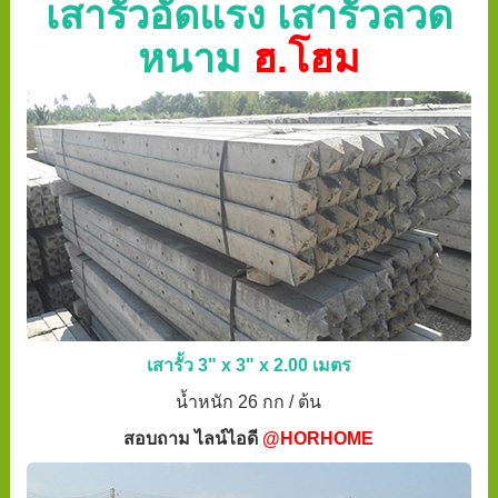
เสารั้วอัดแรง เสารั้วลวด
หนาม
ฮ.โฮม
เสารั้ว 3" x 3" x 2.00 เมตร
น้ำหนัก 26 กก / ต้น
สอบถาม ไลน์ไอดี
@HORHOME