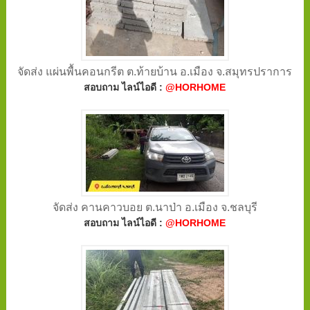
จัดส่ง แผ่นพื้นคอนกรีต ต.ท้ายบ้าน อ.เมือง จ.สมุทรปราการ
สอบถาม ไลน์ไอดี :
@HORHOME
จัดส่ง คานคาวบอย ต.นาป่า อ.เมือง จ.ชลบุรี
สอบถาม ไลน์ไอดี :
@HORHOME