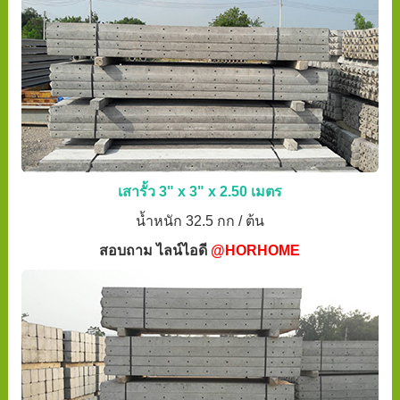
เสารั้ว 3" x 3" x 2.50 เมตร
น้ำหนัก 32.5 กก / ต้น
สอบถาม ไลน์ไอดี
@HORHOME