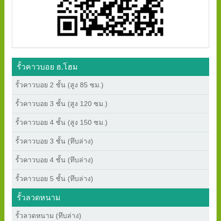
รั้วคาวบอย ฮ.โฮม
รั้วคาวบอย 2 ชั้น (สูง 85 ซม.)
รั้วคาวบอย 3 ชั้น (สูง 120 ซม.)
รั้วคาวบอย 4 ชั้น (สูง 150 ซม.)
รั้วคาวบอย 3 ชั้น (ทึบล่าง)
รั้วคาวบอย 4 ชั้น (ทึบล่าง)
รั้วคาวบอย 5 ชั้น (ทึบล่าง)
รั้วลวดหนาม
รั้วลวดหนาม (ทึบล่าง)