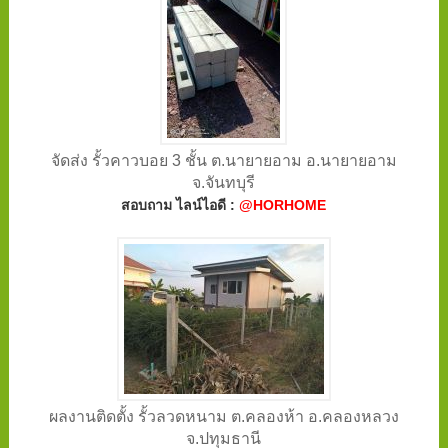
จัดส่ง รั้วคาวบอย 3 ชั้น ต.นายายอาม อ.นายายอาม
จ.จันทบุรี
สอบถาม ไลน์ไอดี :
@HORHOME
ผลงานติดตั้ง รั้วลวดหนาม ต.คลองห้า อ.คลองหลวง
จ.ปทุมธานี