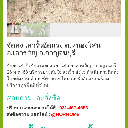
จัดส่ง เสารั้วอัดแรง ต.หนองโสน
อ.เลาขวัญ จ.กาญจนบุรี
จัดส่ง เสารั้วอัดแรง ต.หนองโสน อ.เลาขวัญ จ.กาญจนบุรี -
26 พ.ค. 68 บริการประทับใจ ส่งเร็ว ส่งไว ดำเนินการติดตั้ง
โดยทีมงาน มืออาชีพจาก ฮ.โฮม เสารั้วอัดแรง พร้อม
บริการทุกพื้นที่ทั่วไทย
สอบถามและสั่งซื้อ
ปรึกษา และสอบถามได้ที่ :
081-467-4663
ส่งข้อความ แอดไลน์ :
@HORHOME