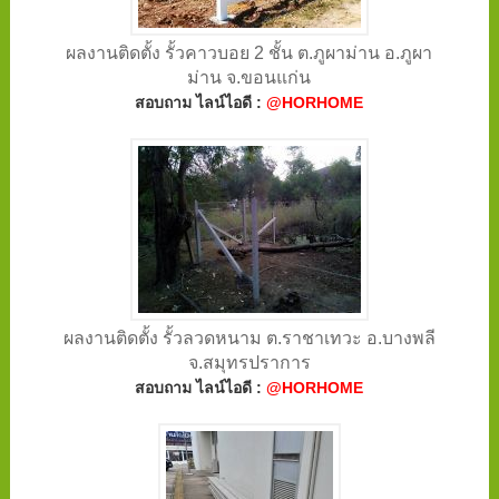
ผลงานติดตั้ง รั้วคาวบอย 2 ชั้น ต.ภูผาม่าน อ.ภูผา
ม่าน จ.ขอนแก่น
สอบถาม ไลน์ไอดี :
@HORHOME
ผลงานติดตั้ง รั้วลวดหนาม ต.ราชาเทวะ อ.บางพลี
จ.สมุทรปราการ
สอบถาม ไลน์ไอดี :
@HORHOME