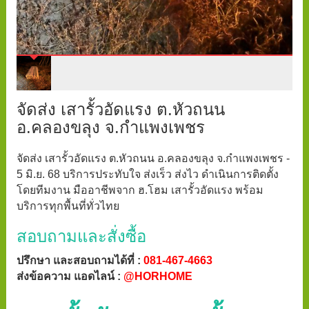
จัดส่ง เสารั้วอัดแรง ต.หัวถนน
อ.คลองขลุง จ.กำแพงเพชร
จัดส่ง เสารั้วอัดแรง ต.หัวถนน อ.คลองขลุง จ.กำแพงเพชร -
5 มิ.ย. 68 บริการประทับใจ ส่งเร็ว ส่งไว ดำเนินการติดตั้ง
โดยทีมงาน มืออาชีพจาก ฮ.โฮม เสารั้วอัดแรง พร้อม
บริการทุกพื้นที่ทั่วไทย
สอบถามและสั่งซื้อ
ปรึกษา และสอบถามได้ที่ :
081-467-4663
ส่งข้อความ แอดไลน์ :
@HORHOME