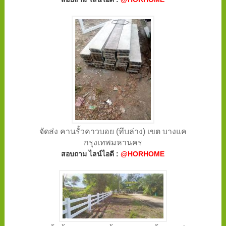
จัดส่ง คานรั้วคาวบอย (ทึบล่าง) เขต บางแค
กรุงเทพมหานคร
สอบถาม ไลน์ไอดี :
@HORHOME