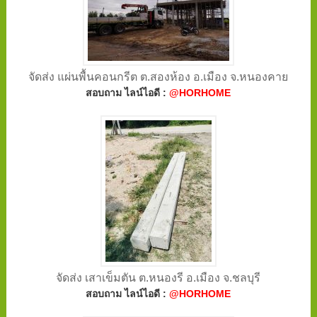
จัดส่ง แผ่นพื้นคอนกรีต ต.สองห้อง อ.เมือง จ.หนองคาย
สอบถาม ไลน์ไอดี :
@HORHOME
จัดส่ง เสาเข็มตัน ต.หนองรี อ.เมือง จ.ชลบุรี
สอบถาม ไลน์ไอดี :
@HORHOME