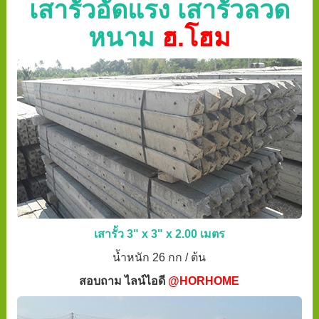
เสารั้วอัดแรง เสารั้วลวด
หนาม
ฮ.โฮม
เสารั้ว 3" x 3" x 2.00 เมตร
น้ำหนัก 26 กก / ต้น
สอบถาม ไลน์ไอดี
@HORHOME