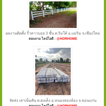
ผลงานติดตั้ง รั้วคาวบอย 3 ชั้น ต.ริมใต้ อ.แม่ริม จ.เชียงใหม่
สอบถาม ไลน์ไอดี :
@HORHOME
จัดส่ง เสาเข็มตัน ต.ดงเค็ง อ.หนองสองห้อง จ.ขอนแก่น
สอบถาม ไลน์ไอดี :
@HORHOME