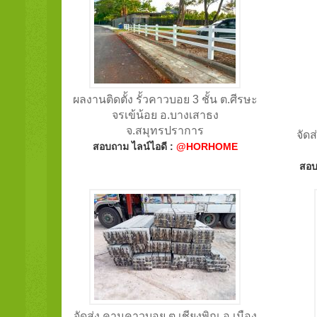
ผลงานติดตั้ง รั้วคาวบอย 3 ชั้น ต.ศีรษะ
จรเข้น้อย อ.บางเสาธง
จ.สมุทรปราการ
จัดส
สอบถาม ไลน์ไอดี :
@HORHOME
สอบ
จัดส่ง คานคาวบอย ต.เชียงพิณ อ.เมือง