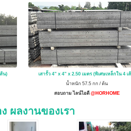
ส้น)
เสารั้ว 4" x 4" x 2.50 เมตร (พิเศษเหล็กใน 4 เส
น้ำหนัก 57.5 กก / ต้น
สอบถาม ไลน์ไอดี
@HORHOME
่าง ผลงานของเรา