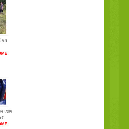
ย้อย
OME
แค เขต
คร
OME