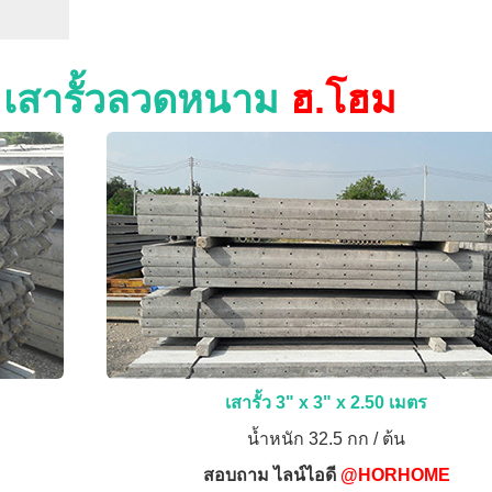
ง เสารั้วลวดหนาม
ฮ.โฮม
เสารั้ว 3" x 3" x 2.50 เมตร
น้ำหนัก 32.5 กก / ต้น
สอบถาม ไลน์ไอดี
@HORHOME