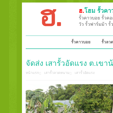
ฮ.
โฮม รั้วคา
รั้วคาวบอย รั้วคอก
วัว รั้วฟาร์มม้า ร
รั้วคาวบอย
รั้วล
จัดส่ง เสารั้วอัดแรง ต.เขา
หน้าแรก
เสารั้วลวดหนาม
เสารั้วอัดแรง