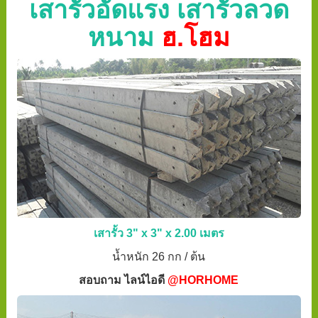
เสารั้วอัดแรง เสารั้วลวด
หนาม
ฮ.โฮม
เสารั้ว 3" x 3" x 2.00 เมตร
น้ำหนัก 26 กก / ต้น
สอบถาม ไลน์ไอดี
@HORHOME