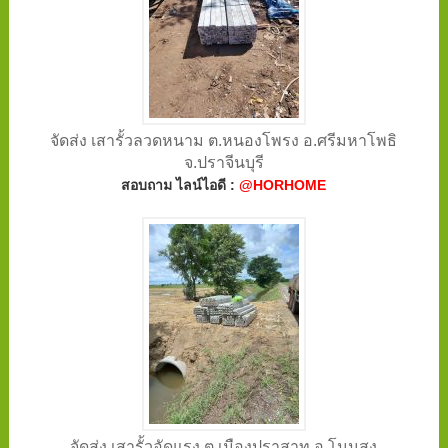
จัดส่ง เสารั้วลวดหนาม ต.หนองโพรง อ.ศรีมหาโพธิ
จ.ปราจีนบุรี
สอบถาม ไลน์ไอดี :
@HORHOME
จัดส่ง เสารั้วอัดแรง ต.เมืองปราสาท อ.โนนสูง