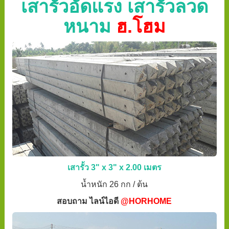
เสารั้วอัดแรง เสารั้วลวด
หนาม
ฮ.โฮม
เสารั้ว 3" x 3" x 2.00 เมตร
น้ำหนัก 26 กก / ต้น
สอบถาม ไลน์ไอดี
@HORHOME