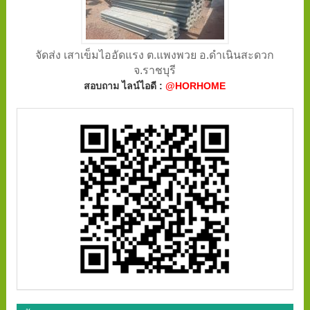
จัดส่ง เสาเข็มไออัดแรง ต.แพงพวย อ.ดำเนินสะดวก
จ.ราชบุรี
สอบถาม ไลน์ไอดี :
@HORHOME