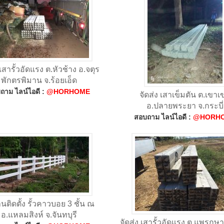
 เสารั้วอัดแรง ต.หัวช้าง อ.จตุร
พักตรพิมาน จ.ร้อยเอ็ด
ถาม ไลน์ไอดี :
@HORHOME
จัดส่ง เสาเข็มตัน ต.เขาเ
อ.ปลายพระยา จ.กระบี่
สอบถาม ไลน์ไอดี :
@HORH
นติดตั้ง รั้วคาวบอย 3 ชั้น ณ
อ.แหลมสิงห์ จ.จันทบุรี
จัดส่ง เสารั้วอัดแรง ต.แพรกษา