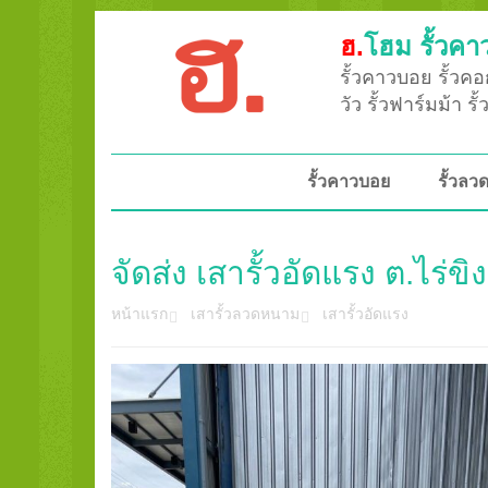
ฮ.
โฮม รั้วคา
รั้วคาวบอย รั้วคอก
วัว รั้วฟาร์มม้า ร
รั้วคาวบอย
รั้วล
จัดส่ง เสารั้วอัดแรง ต.ไร
หน้าแรก
เสารั้วลวดหนาม
เสารั้วอัดแรง