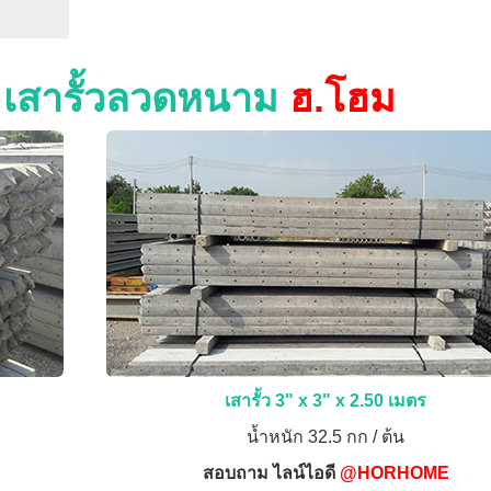
ง เสารั้วลวดหนาม
ฮ.โฮม
เสารั้ว 3" x 3" x 2.50 เมตร
น้ำหนัก 32.5 กก / ต้น
สอบถาม ไลน์ไอดี
@HORHOME