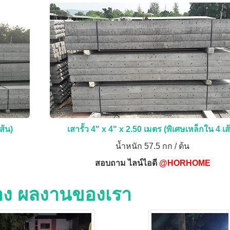
ส้น)
เสารั้ว 4" x 4" x 2.50 เมตร (พิเศษเหล็กใน 4 เส
น้ำหนัก 57.5 กก / ต้น
สอบถาม ไลน์ไอดี
@HORHOME
่าง ผลงานของเรา