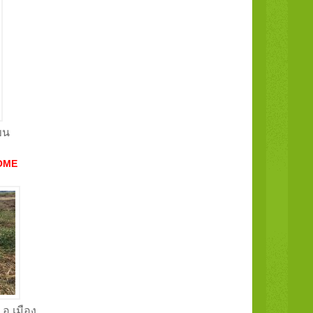
ขน
OME
 อ.เมือง