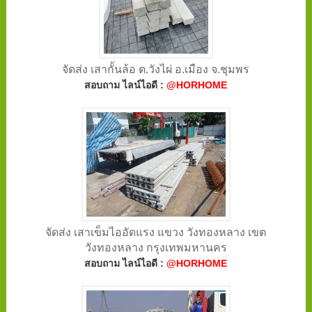
จัดส่ง เสากั้นล้อ ต.วังไผ่ อ.เมือง จ.ชุมพร
สอบถาม ไลน์ไอดี :
@HORHOME
จัดส่ง เสาเข็มไออัดแรง แขวง วังทองหลาง เขต
วังทองหลาง กรุงเทพมหานคร
สอบถาม ไลน์ไอดี :
@HORHOME