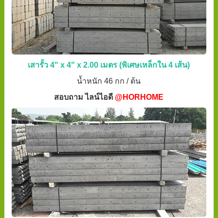
เสารั้ว 4" x 4" x 2.00 เมตร (พิเศษเหล็กใน 4 เส้น)
น้ำหนัก 46 กก / ต้น
สอบถาม ไลน์ไอดี
@HORHOME