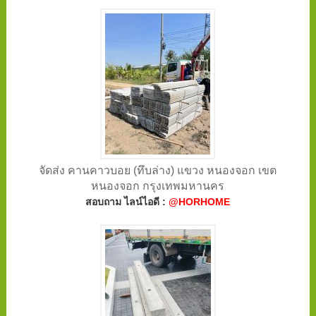
จัดส่ง คานคาวบอย (ทึบล่าง) แขวง หนองจอก เขต
หนองจอก กรุงเทพมหานคร
สอบถาม ไลน์ไอดี :
@HORHOME