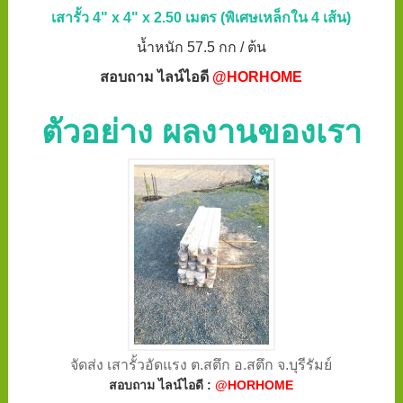
เสารั้ว 4" x 4" x 2.50 เมตร (พิเศษเหล็กใน 4 เส้น)
น้ำหนัก 57.5 กก / ต้น
สอบถาม ไลน์ไอดี
@HORHOME
ตัวอย่าง ผลงานของเรา
จัดส่ง เสารั้วอัดแรง ต.สตึก อ.สตึก จ.บุรีรัมย์
สอบถาม ไลน์ไอดี :
@HORHOME