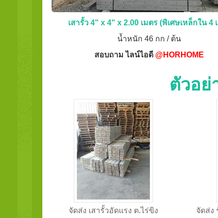
เสารั้ว 4" x 4" x 2.00 เมตร (พิเศษเหล็กใน 4 เ
น้ำหนัก 46 กก / ต้น
สอบถาม ไลน์ไอดี
@HORHOME
ตัวอย
จัดส่ง เสารั้วอัดแรง ต.ไร่ขิง
จัดส่ง