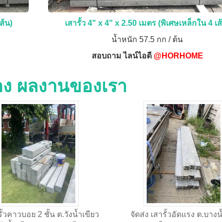
ส้น)
เสารั้ว 4" x 4" x 2.50 เมตร (พิเศษเหล็กใน 4 เส
น้ำหนัก 57.5 กก / ต้น
สอบถาม ไลน์ไอดี
@HORHOME
่าง ผลงานของเรา
 รั้วคาวบอย 2 ชั้น ต.วังน้ำเขียว
จัดส่ง เสารั้วอัดแรง ต.บางน