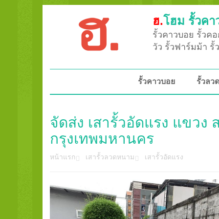
ฮ.
โฮม รั้วคา
รั้วคาวบอย รั้วคอก
วัว รั้วฟาร์มม้า ร
รั้วคาวบอย
รั้วล
จัดส่ง เสารั้วอัดแรง แข
กรุงเทพมหานคร
หน้าแรก
เสารั้วลวดหนาม
เสารั้วอัดแรง