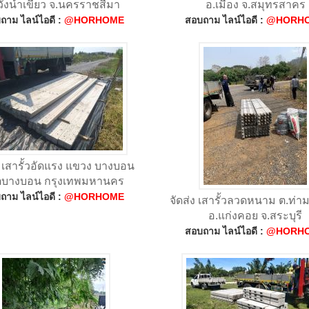
วังน้ำเขียว จ.นครราชสีมา
อ.เมือง จ.สมุทรสาคร
ถาม ไลน์ไอดี :
@HORHOME
สอบถาม ไลน์ไอดี :
@HORH
ง เสารั้วอัดแรง แขวง บางบอน
ตบางบอน กรุงเทพมหานคร
ถาม ไลน์ไอดี :
@HORHOME
จัดส่ง เสารั้วลวดหนาม ต.ท่
อ.แก่งคอย จ.สระบุรี
สอบถาม ไลน์ไอดี :
@HORH