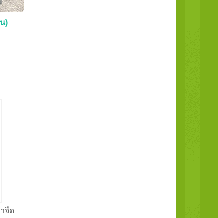
้น)
้ำจืด