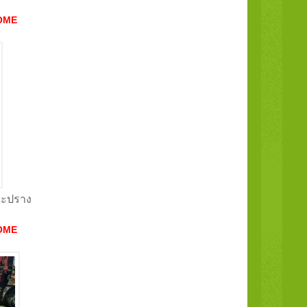
OME
ามะปราง
OME