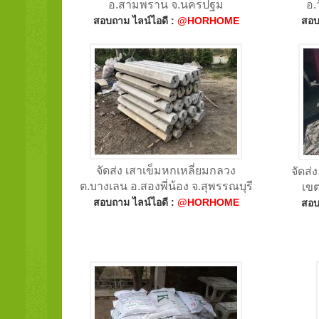
อ.สามพราน จ.นครปฐม
อ.
สอบถาม ไลน์ไอดี :
@HORHOME
สอบ
จัดส่ง เสาเข็มหกเหลี่ยมกลวง
จัดส่
ต.บางเลน อ.สองพี่น้อง จ.สุพรรณบุรี
เข
สอบถาม ไลน์ไอดี :
@HORHOME
สอบ