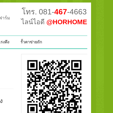
โทร. 081-
467
-4663
วฟาร์ม
ไลน์ไอดี
@HORHOME
แรงดึง
รั้วตาข่ายถัก
ง