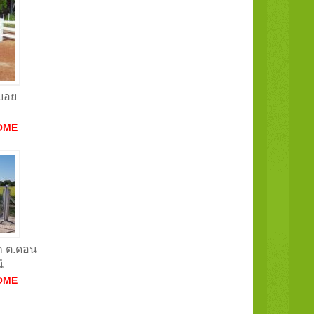
วบอย
OME
ัก ต.ดอน
ี
OME