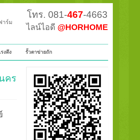
โทร. 081-
467
-4663
วฟาร์ม
ไลน์ไอดี
@HORHOME
แรงดึง
รั้วตาข่ายถัก
านคร
์