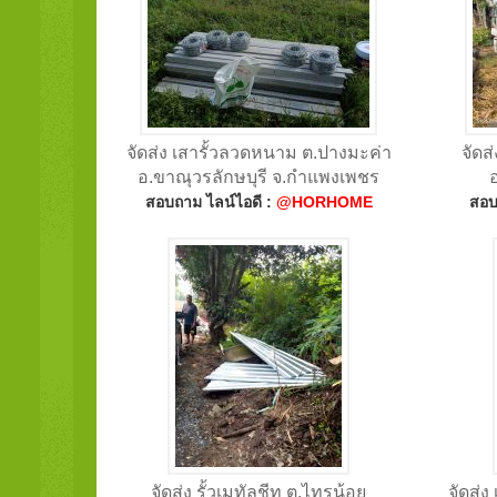
จัดส่ง เสารั้วลวดหนาม ต.ปางมะค่า
จัดส
อ.ขาณุวรลักษบุรี จ.กำแพงเพชร
สอบถาม ไลน์ไอดี :
@HORHOME
สอบ
จัดส่ง รั้วเมทัลชีท ต.ไทรน้อย
จัดส่