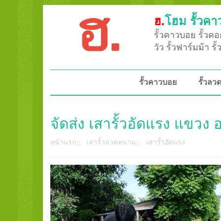
ฮ.
โฮม รั้วคา
รั้วคาวบอย รั้วคอก
วัว รั้วฟาร์มม้า ร
รั้วคาวบอย
รั้วล
จัดส่ง เสารั้วอัดแรง แขว
หน้าแรก
เสารั้วลวดหนาม
เสารั้วอัดแรง