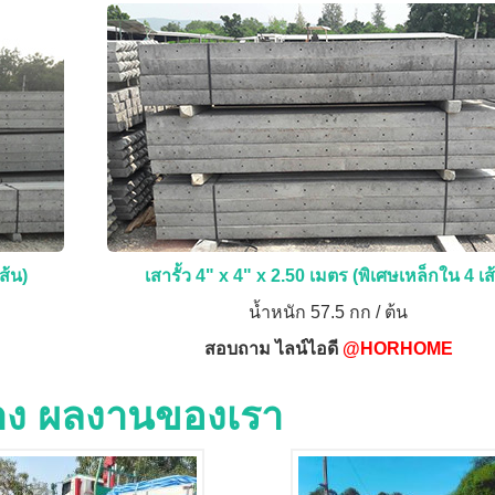
ส้น)
เสารั้ว 4" x 4" x 2.50 เมตร (พิเศษเหล็กใน 4 เส
น้ำหนัก 57.5 กก / ต้น
สอบถาม ไลน์ไอดี
@HORHOME
่าง ผลงานของเรา