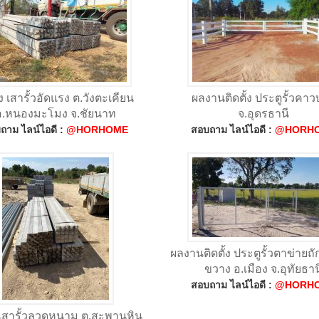
่ง เสารั้วอัดแรง ต.วังตะเคียน
ผลงานติดตั้ง ประตูรั้วคา
อ.หนองมะโมง จ.ชัยนาท
จ.อุดรธานี
ถาม ไลน์ไอดี :
@HORHOME
สอบถาม ไลน์ไอดี :
@HORH
ผลงานติดตั้ง ประตูรั้วตาข่ายถ
ขวาง อ.เมือง จ.อุทัยธาน
สอบถาม ไลน์ไอดี :
@HORH
ง เสารั้วลวดหนาม ต.สะพานหิน