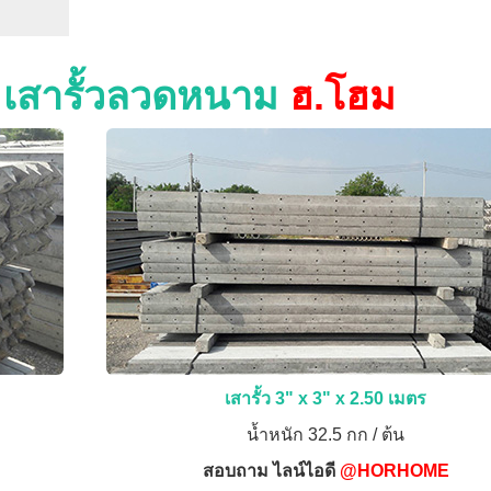
ง เสารั้วลวดหนาม
ฮ.โฮม
เสารั้ว 3" x 3" x 2.50 เมตร
น้ำหนัก 32.5 กก / ต้น
สอบถาม ไลน์ไอดี
@HORHOME