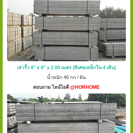
เสารั้ว 4" x 4" x 2.00 เมตร (พิเศษเหล็กใน 4 เส้น)
น้ำหนัก 46 กก / ต้น
สอบถาม ไลน์ไอดี
@HORHOME