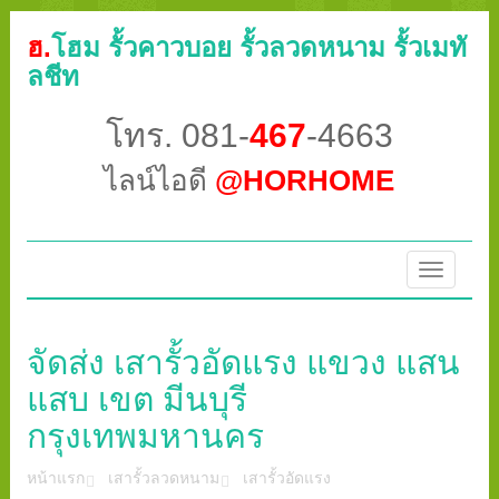
ฮ.
โฮม รั้วคาวบอย รั้วลวดหนาม รั้วเมทั
ลชีท
โทร. 081-
467
-4663
ไลน์ไอดี
@HORHOME
Toggle
navigatio
จัดส่ง เสารั้วอัดแรง แขวง แสน
แสบ เขต มีนบุรี
กรุงเทพมหานคร
หน้าแรก
เสารั้วลวดหนาม
เสารั้วอัดแรง