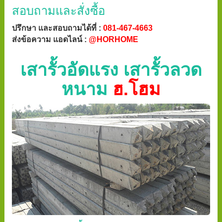
สอบถามและสั่งซื้อ
ปรึกษา และสอบถามได้ที่ :
081-467-4663
ส่งข้อความ แอดไลน์ :
@HORHOME
เสารั้วอัดแรง เสารั้วลวด
หนาม
ฮ.โฮม