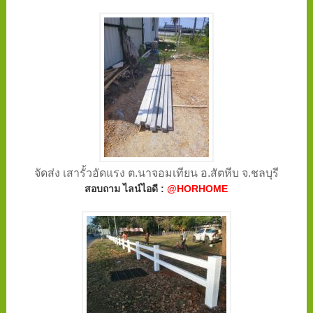
จัดส่ง เสารั้วอัดแรง ต.นาจอมเทียน อ.สัตหีบ จ.ชลบุรี
สอบถาม ไลน์ไอดี :
@HORHOME