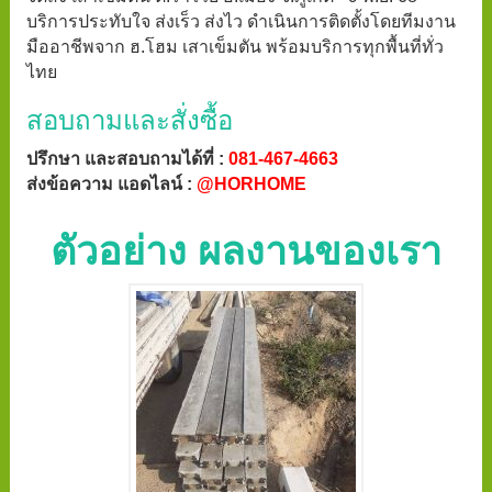
บริการประทับใจ ส่งเร็ว ส่งไว ดำเนินการติดตั้งโดยทีมงาน
มืออาชีพจาก ฮ.โฮม เสาเข็มตัน พร้อมบริการทุกพื้นที่ทั่ว
ไทย
สอบถามและสั่งซื้อ
ปรึกษา และสอบถามได้ที่ :
081-467-4663
ส่งข้อความ แอดไลน์ :
@HORHOME
ตัวอย่าง ผลงานของเรา