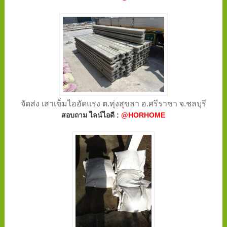
จัดส่ง เสาเข็มไออัดแรง ต.ทุ่งสุขลา อ.ศรีราชา จ.ชลบุรี
สอบถาม ไลน์ไอดี :
@HORHOME