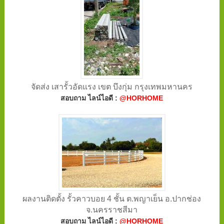
จัดส่ง เสารั้วอัดแรง เขต บึงกุ่ม กรุงเทพมหานคร
สอบถาม ไลน์ไอดี :
@HORHOME
ผลงานติดตั้ง รั้วคาวบอย 4 ชั้น ต.พญาเย็น อ.ปากช่อง
จ.นครราชสีมา
สอบถาม ไลน์ไอดี :
@HORHOME