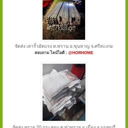
จัดส่ง เสารั้วอัดแรง ต.พราน อ.ขุนหาญ จ.ศรีสะเกษ
สอบถาม ไลน์ไอดี :
@HORHOME
จัดส่ง ทราย 20 กระสอบ ต.ท่าทราย อ.เมือง จ.นนทบุรี