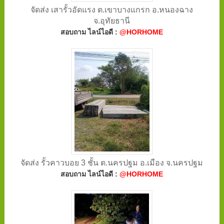
จัดส่ง เสารั้วอัดแรง ต.เขาบางแกรก อ.หนองฉาง
จ.อุทัยธานี
สอบถาม ไลน์ไอดี :
@HORHOME
จัดส่ง รั้วคาวบอย 3 ชั้น ต.นครปฐม อ.เมือง จ.นครปฐม
สอบถาม ไลน์ไอดี :
@HORHOME