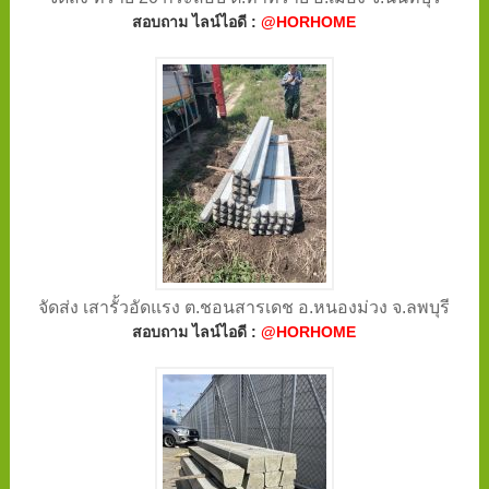
สอบถาม ไลน์ไอดี :
@HORHOME
จัดส่ง เสารั้วอัดแรง ต.ชอนสารเดช อ.หนองม่วง จ.ลพบุรี
สอบถาม ไลน์ไอดี :
@HORHOME