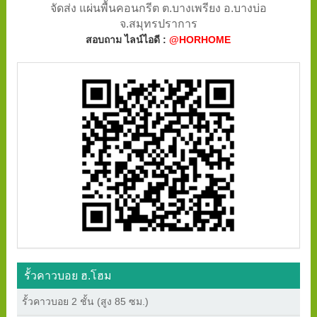
จัดส่ง แผ่นพื้นคอนกรีต ต.บางเพรียง อ.บางบ่อ
จ.สมุทรปราการ
สอบถาม ไลน์ไอดี :
@HORHOME
รั้วคาวบอย ฮ.โฮม
รั้วคาวบอย 2 ชั้น (สูง 85 ซม.)