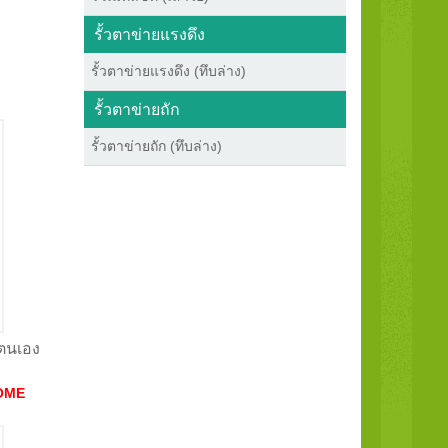
รั้วตาข่ายแรงดึง
รั้วตาข่ายแรงดึง (ทึบล่าง)
รั้วตาข่ายถัก
รั้วตาข่ายถัก (ทึบล่าง)
งตนเอง
OME