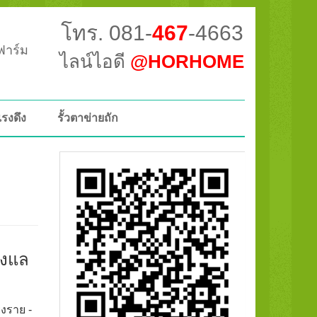
โทร. 081-
467
-4663
วฟาร์ม
ไลน์ไอดี
@HORHOME
แรงดึง
รั้วตาข่ายถัก
างแล
ยงราย -