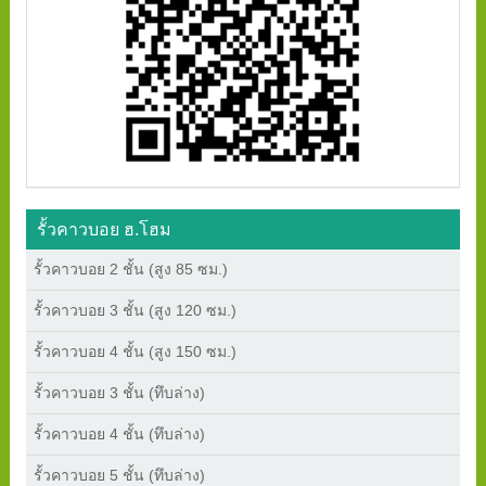
รั้วคาวบอย ฮ.โฮม
รั้วคาวบอย 2 ชั้น (สูง 85 ซม.)
รั้วคาวบอย 3 ชั้น (สูง 120 ซม.)
รั้วคาวบอย 4 ชั้น (สูง 150 ซม.)
รั้วคาวบอย 3 ชั้น (ทึบล่าง)
รั้วคาวบอย 4 ชั้น (ทึบล่าง)
รั้วคาวบอย 5 ชั้น (ทึบล่าง)