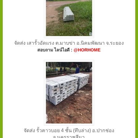
จัดส่ง เสารั้วอัดแรง ต.มาบข่า อ.นิคมพัฒนา จ.ระยอง
สอบถาม ไลน์ไอดี :
@HORHOME
จัดส่ง รั้วคาวบอย 4 ชั้น (ทึบล่าง) อ.ปากช่อง
จ.นครราชสีมา