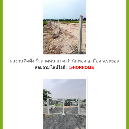
ผลงานติดตั้ง รั้วลวดหนาม ต.สำนักทอง อ.เมือง จ.ระยอง
สอบถาม ไลน์ไอดี :
@HORHOME