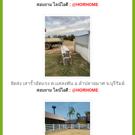
สอบถาม ไลน์ไอดี :
@HORHOME
จัดส่ง เสารั้วอัดแรง ต.แสลงพัน อ.ลำปลายมาศ จ.บุรีรัมย์
สอบถาม ไลน์ไอดี :
@HORHOME