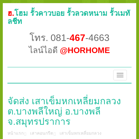
ฮ.
โฮม รั้วคาวบอย รั้วลวดหนาม รั้วเมทั
ลชีท
โทร. 081-
467
-4663
ไลน์ไอดี
@HORHOME
Toggle
navigatio
จัดส่ง เสาเข็มหกเหลี่ยมกลวง
ต.บางพลีใหญ่ อ.บางพลี
จ.สมุทรปราการ
หน้าแรก
เสาคอนกรีต
เสาเข็มหกเหลี่ยมกลวง