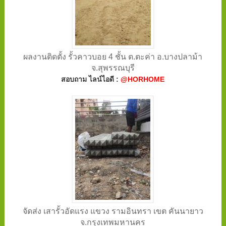
ผลงานติดตั้ง รั้วคาวบอย 4 ชั้น ต.ตะค่า อ.บางปลาม้า
จ.สุพรรณบุรี
สอบถาม ไลน์ไอดี :
@HORHOME
จัดส่ง เสารั้วอัดแรง แขวง รามอินทรา เขต คันนายาว
จ.กรุงเทพมหานคร