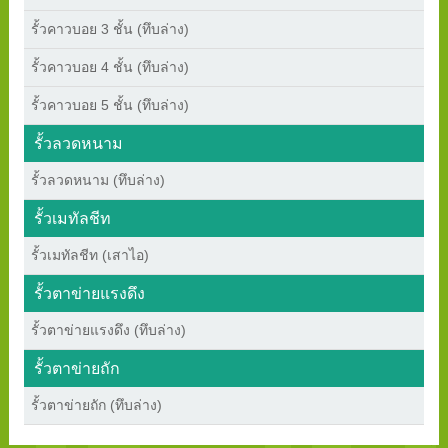
รั้วคาวบอย 3 ชั้น (ทึบล่าง)
รั้วคาวบอย 4 ชั้น (ทึบล่าง)
รั้วคาวบอย 5 ชั้น (ทึบล่าง)
รั้วลวดหนาม
รั้วลวดหนาม (ทึบล่าง)
รั้วเมทัลชีท
รั้วเมทัลชีท (เสาไอ)
รั้วตาข่ายแรงดึง
รั้วตาข่ายแรงดึง (ทึบล่าง)
รั้วตาข่ายถัก
รั้วตาข่ายถัก (ทึบล่าง)