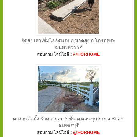
จัดส่ง เสาเข็มไออัดแรง ต.หาดสูง อ.โกรกพระ
จ.นครสวรรค์
สอบถาม ไลน์ไอดี :
@HORHOME
ผลงานติดตั้ง รั้วคาวบอย 3 ชั้น ต.ดอนขุนห้วย อ.ชะอํา
จ.เพชรบุรี
สอบถาม ไลน์ไอดี :
@HORHOME