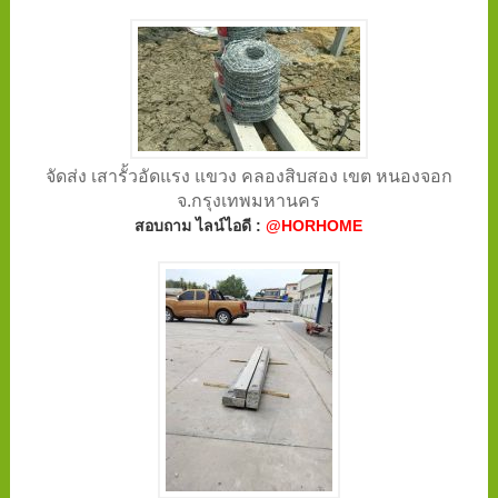
จัดส่ง เสารั้วอัดแรง แขวง คลองสิบสอง เขต หนองจอก
จ.กรุงเทพมหานคร
สอบถาม ไลน์ไอดี :
@HORHOME