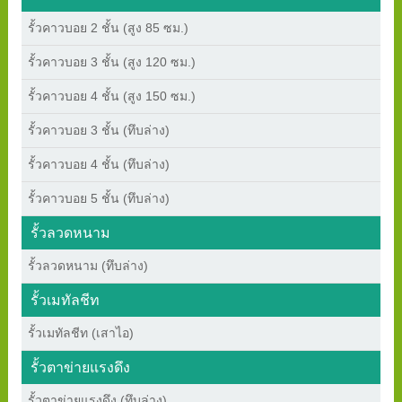
รั้วคาวบอย 2 ชั้น (สูง 85 ซม.)
รั้วคาวบอย 3 ชั้น (สูง 120 ซม.)
รั้วคาวบอย 4 ชั้น (สูง 150 ซม.)
รั้วคาวบอย 3 ชั้น (ทึบล่าง)
รั้วคาวบอย 4 ชั้น (ทึบล่าง)
รั้วคาวบอย 5 ชั้น (ทึบล่าง)
รั้วลวดหนาม
รั้วลวดหนาม (ทึบล่าง)
รั้วเมทัลชีท
รั้วเมทัลชีท (เสาไอ)
รั้วตาข่ายแรงดึง
รั้วตาข่ายแรงดึง (ทึบล่าง)