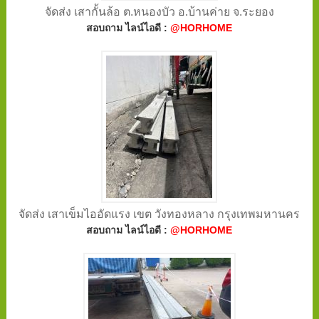
จัดส่ง เสากั้นล้อ ต.หนองบัว อ.บ้านค่าย จ.ระยอง
สอบถาม ไลน์ไอดี :
@HORHOME
จัดส่ง เสาเข็มไออัดแรง เขต วังทองหลาง กรุงเทพมหานคร
สอบถาม ไลน์ไอดี :
@HORHOME